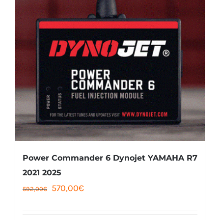
Power Commander 6 Dynojet YAMAHA R7
2021 2025
Le
Le
570,00
€
592,00
€
prix
prix
initial
actuel