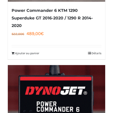
Power Commander 6 KTM 1290
Superduke GT 2016-2020 / 1290 R 2014-
2020
Le
Le
489,00
€
522,00
€
prix
prix
initial
actuel
Ajouter au panier
Détails
était :
est :
522,00€.
489,00€.