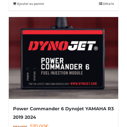
Ajouter au panier
Détails
était :
est :
592,00€.
570,00€.
Power Commander 6 Dynojet YAMAHA R3
2019 2024
Le
Le
570,00
€
592,00
€