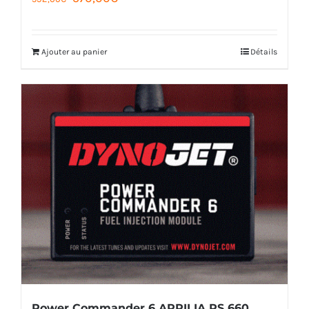
prix
prix
initial
actuel
Ajouter au panier
Détails
était :
est :
592,00€.
570,00€.
Power Commander 6 APRILIA RS 660