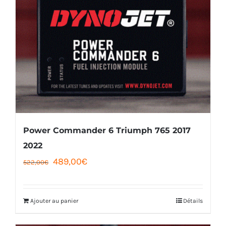
Power Commander 6 Triumph 765 2017
2022
Le
Le
489,00
€
522,00
€
prix
prix
initial
actuel
Ajouter au panier
Détails
était :
est :
522,00€.
489,00€.