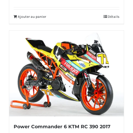
prix
prix
initial
actuel
Ajouter au panier
Détails
était :
est :
522,00€.
489,00€.
Power Commander 6 KTM RC 390 2017