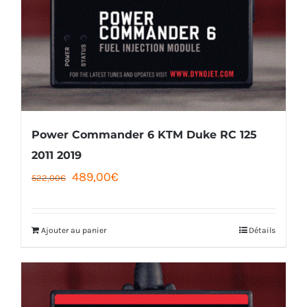
Power Commander 6 KTM Duke RC 125
2011 2019
Le
Le
489,00
€
522,00
€
prix
prix
initial
actuel
Ajouter au panier
Détails
était :
est :
522,00€.
489,00€.