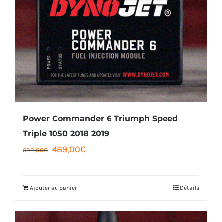
Power Commander 6 Triumph Speed
Triple 1050 2018 2019
Le
Le
489,00
€
522,00
€
prix
prix
initial
actuel
Ajouter au panier
Détails
était :
est :
522,00€.
489,00€.