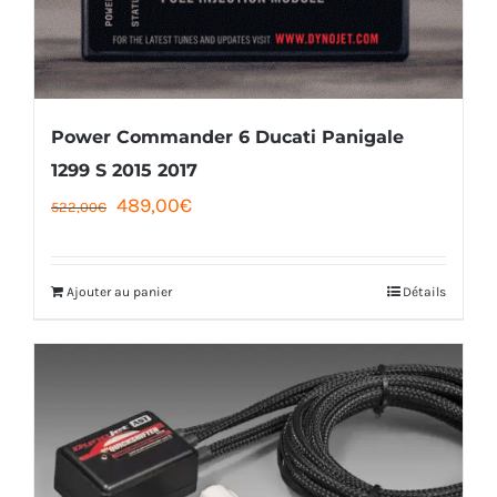
Power Commander 6 Ducati Panigale
1299 S 2015 2017
Le
Le
489,00
€
522,00
€
prix
prix
initial
actuel
Ajouter au panier
Détails
était :
est :
522,00€.
489,00€.