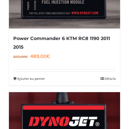
Power Commander 6 KTM RC8 1190 2011
2015
Le
Le
489,00
€
522,00
€
prix
prix
initial
actuel
Ajouter au panier
Détails
était :
est :
522,00€.
489,00€.