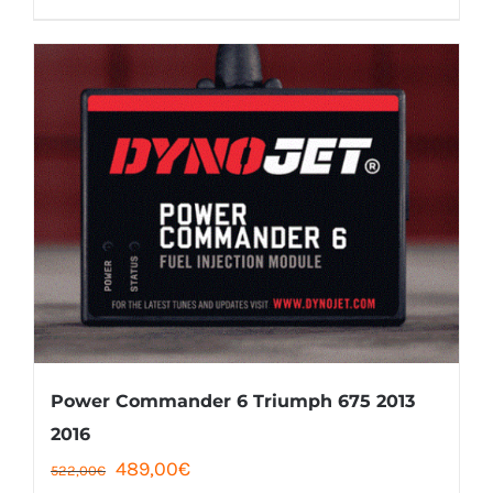
était :
est :
522,00€.
489,00€.
Power Commander 6 Triumph 675 2013
2016
Le
Le
489,00
€
522,00
€