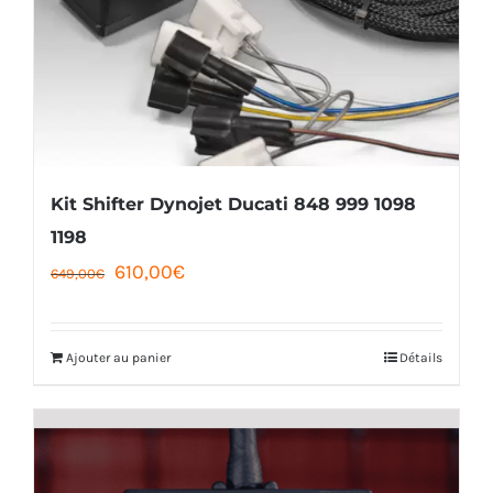
Kit Shifter Dynojet Ducati 848 999 1098
1198
Le
Le
610,00
€
649,00
€
prix
prix
initial
actuel
Ajouter au panier
Détails
était :
est :
649,00€.
610,00€.