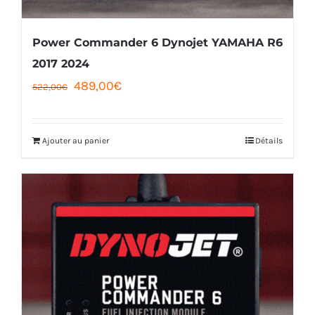
Power Commander 6 Dynojet YAMAHA R6
2017 2024
Le
Le
489,00
€
522,00
€
prix
prix
initial
actuel
Ajouter au panier
Détails
était :
est :
522,00€.
489,00€.