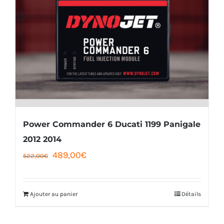
Power Commander 6 Ducati 1199 Panigale
2012 2014
Le
Le
489,00
€
522,00
€
prix
prix
initial
actuel
Ajouter au panier
Détails
était :
est :
522,00€.
489,00€.