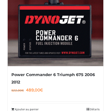
Power Commander 6 Triumph 675 2006
2012
Le
Le
489,00
€
522,00
€
prix
prix
initial
actuel
Ajouter au panier
Détails