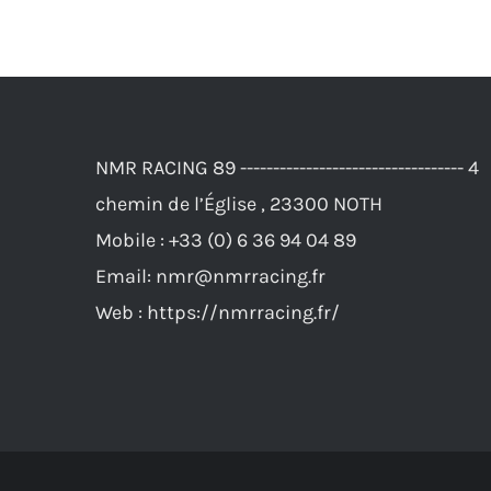
produit
83,00€.
76,00€.
a
plusieurs
variations.
Les
NMR RACING 89 ---------------------------------- 4
options
chemin de l’Église , 23300 NOTH
peuvent
Mobile :
+33 (0) 6 36 94 04 89
être
Email:
nmr@nmrracing.fr
choisies
Web :
https://nmrracing.fr/
sur
la
page
du
produit