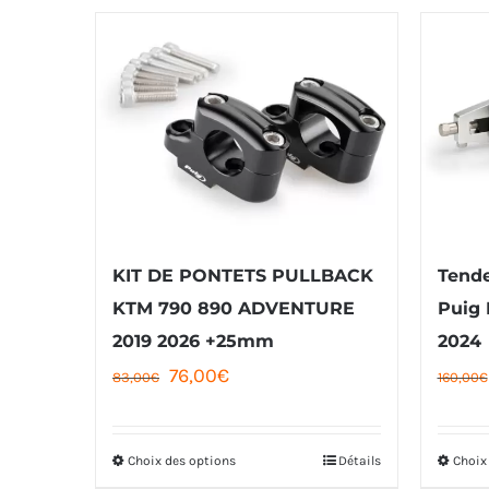
KIT DE PONTETS PULLBACK
Tende
KTM 790 890 ADVENTURE
Puig
2019 2026 +25mm
2024
Le
Le
76,00
€
83,00
€
160,00
€
prix
prix
initial
actuel
Choix des options
Détails
Choix
Ce
était :
est :