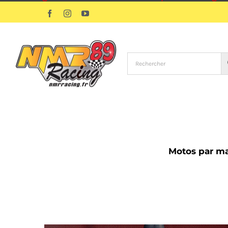
Passer
Facebook
Instagram
YouTube
au
contenu
Motos par m