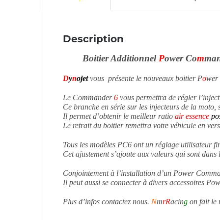
Description
Boitier Additionnel
P
ower Co
m
man
D
y
n
ojet
vous présente le nouveaux boitier P
o
wer
Le Commander
6
vous permettra de régler l’inject
Ce branche en série sur les injecteurs de la moto, 
Il permet d’obtenir le meilleur ratio
air
essence
po
Le retrait du boitier remettra votre véhicule en ve
Tous les modèles PC6 ont un réglage utilisateur fi
Cet ajustement s’ajoute aux valeurs qui sont dans 
Conjointement à l’installation d’un Power Commander
Il peut aussi se connecter à divers accessoires P
Plus d’infos contactez nous.
N
m
rR
acin
g
on fait l