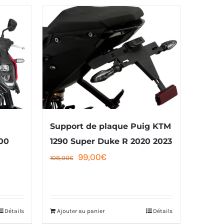
Support de plaque Puig KTM
00
1290 Super Duke R 2020 2023
Le
Le
99,00
€
108,00
€
prix
prix
initial
actuel
était :
est :
Détails
Ajouter au panier
Détails
108,00€.
99,00€.