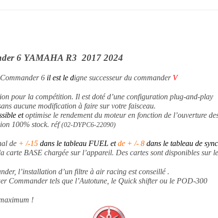
R3
2019
2024
der 6 YAMAHA R3 2017 2024
 Commander 6
il est le d
igne successeur du commander
V
ion pour la compétition. Il est doté d’une configuration plug-and-play
sans aucune modification à faire sur votre faisceau.
ssible et
optimise le rendement du moteur en fonction de l’ouverture des
rsion 100% stock. réf
(
02-DYPC6-22090)
nal de
+ /-15
dans le tableau FUEL et
de + /- 8
dans le tableau de syn
la carte BASE chargée sur l’appareil. Des cartes sont disponibles sur l
, l’installation d’un filtre à air racing est conseillé .
ower Commander tels que l’Autotune, le Quick shifter ou le POD-300
e maximum !