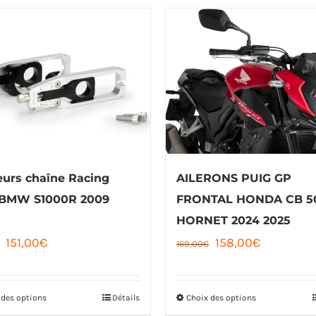
urs chaîne Racing
AILERONS PUIG GP
 BMW S1000R 2009
FRONTAL HONDA CB 5
HORNET 2024 2025
Le
Le
Le
Le
151,00
€
158,00
€
169,00
€
prix
prix
prix
prix
initial
actuel
initial
actuel
 des options
Détails
Choix des options
Ce
Ce
était :
est :
était :
est :