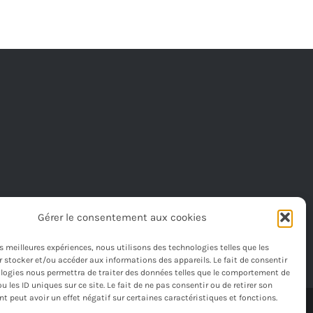
Gérer le consentement aux cookies
les meilleures expériences, nous utilisons des technologies telles que les
 stocker et/ou accéder aux informations des appareils. Le fait de consentir
logies nous permettra de traiter des données telles que le comportement de
u les ID uniques sur ce site. Le fait de ne pas consentir ou de retirer son
 peut avoir un effet négatif sur certaines caractéristiques et fonctions.