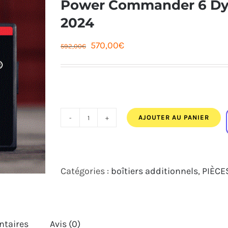
Power Commander 6 Dy
2024
Le
Le
570,00
€
592,00
€
prix
prix
initial
actuel
était :
est :
592,00€.
570,00€.
AJOUTER AU PANIER
quantité
de
Power
Catégories :
boîtiers additionnels
,
PIÈCE
Commander
6
Dynojet
ntaires
Avis (0)
YAMAHA