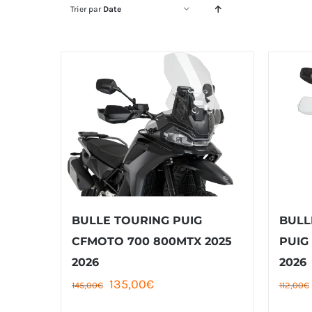
Trier par
Date
BULLE TOURING PUIG
BULL
CFMOTO 700 800MTX 2025
PUIG
2026
2026
Le
Le
135,00
€
145,00
€
112,00
€
prix
prix