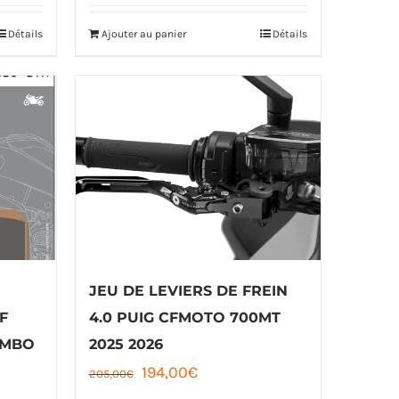
Détails
Ajouter au panier
Détails
JEU DE LEVIERS DE FREIN
F
4.0 PUIG CFMOTO 700MT
EMBO
2025 2026
Le
Le
194,00
€
205,00
€
prix
prix