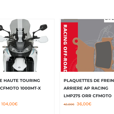
E HAUTE TOURING
PLAQUETTES DE FREIN
 CFMOTO 1000MT-X
ARRIERE AP RACING
LMP275 ORR CFMOTO
Le
Le
Le
Le
104,00
€
36,00
€
42,00
€
prix
prix
prix
prix