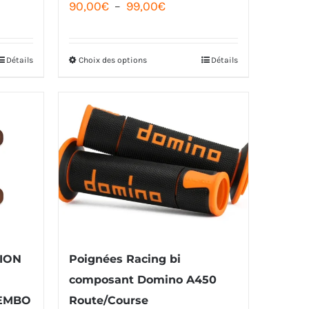
Plage
90,00
€
–
99,00
€
page
de
du
prix :
Détails
Choix des options
Détails
Ce
produit
90,00€
produit
à
a
99,00€
plusieurs
variations.
Les
options
peuvent
être
ION
Poignées Racing bi
choisies
composant Domino A450
sur
REMBO
Route/Course