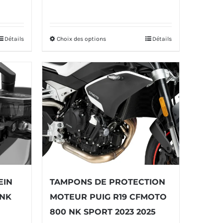
initial
actuel
était :
est :
Détails
Choix des options
Détails
Ce
205,00€.
194,00€.
produit
a
plusieurs
variations.
Les
options
peuvent
être
EIN
TAMPONS DE PROTECTION
choisies
 NK
MOTEUR PUIG R19 CFMOTO
sur
800 NK SPORT 2023 2025
la