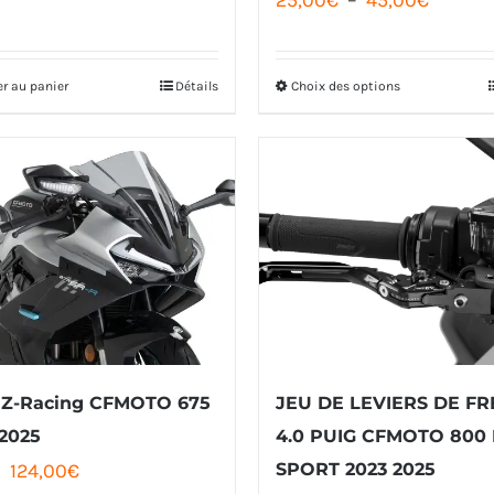
du
de
initial
actuel
produit
prix :
était :
est :
er au panier
Détails
Choix des options
Ce
25,00€
28,00€.
23,00€.
produit
à
a
45,00€
plusieurs
variations.
Les
options
peuvent
être
e Z-Racing CFMOTO 675
JEU DE LEVIERS DE FR
choisies
2025
4.0 PUIG CFMOTO 800
sur
Le
Le
124,00
€
SPORT 2023 2025
la