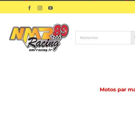
Passer
Facebook
Instagram
YouTube
au
contenu
Motos par m