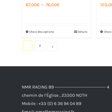
la
Plage
67,00
€
–
76,00
€
103,0
page
de
du
prix :
produit
67,00€
Choix des options
Détails
Choix
Ce
à
produit
76,00€
1
2
a
plusieurs
variations.
Les
options
NMR RACING 89 ---------------------------------- 4
peuvent
chemin de l’Église , 23300 NOTH
être
Mobile :
+33 (0) 6 36 94 04 89
choisies
Email:
nmr@nmrracing.fr