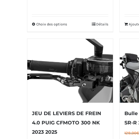
du
initial
actuel
produit
était :
est :
Choix des options
Détails
Ajout
Ce
210,00€.
197,00€.
produit
a
plusieurs
variations.
Les
options
peuvent
être
JEU DE LEVIERS DE FREIN
Bull
choisies
4.0 PUIG CFMOTO 300 NK
SR-R 
sur
2023 2025
129,00
€
la