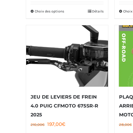
initial
actuel
Choix des options
Détails
Choix
Ce
était :
est :
produit
145,00€.
135,00€.
a
plusieurs
variations.
Les
options
peuvent
être
JEU DE LEVIERS DE FREIN
PLAQ
choisies
4.0 PUIG CFMOTO 675SR-R
ARRI
sur
2025
MOTO
la
Le
Le
197,00
€
210,00
€
28,00
€
page
prix
prix