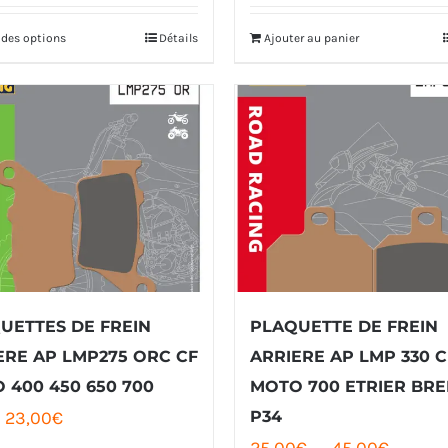
initial
actuel
initial
actuel
 des options
Détails
Ajouter au panier
Ce
était :
est :
était :
est :
produit
112,00€.
104,00€.
42,00€.
36,00€.
a
plusieurs
variations.
Les
options
peuvent
être
UETTES DE FREIN
PLAQUETTE DE FREIN
choisies
ERE AP LMP275 ORC CF
ARRIERE AP LMP 330 C
sur
 400 450 650 700
MOTO 700 ETRIER BR
la
Le
Le
23,00
€
P34
page
Plage
25,00
€
–
45,00
€
prix
prix