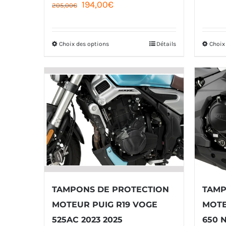
Le
Le
194,00
€
205,00
€
page
prix
prix
du
initial
actuel
Choix des options
Détails
Choix
Ce
produit
était :
est :
produit
205,00€.
194,00€.
a
plusieurs
variations.
Les
options
peuvent
être
TAMPONS DE PROTECTION
TAMP
choisies
MOTEUR PUIG R19 VOGE
MOTE
sur
525AC 2023 2025
650 N