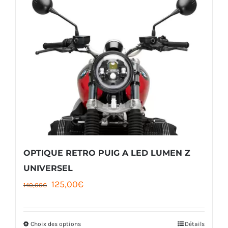
a
plusieurs
variations.
Les
options
peuvent
être
choisies
sur
la
OPTIQUE RETRO PUIG A LED LUMEN Z
page
UNIVERSEL
Le
Le
125,00
€
du
140,00
€
prix
prix
produit
initial
actuel
Choix des options
Détails
Ce