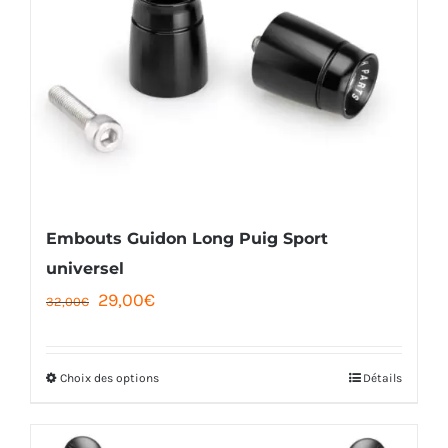
Embouts Guidon Long Puig Sport
universel
Le
Le
29,00
€
32,00
€
prix
prix
initial
actuel
Choix des options
Détails
Ce
était :
est :
produit
32,00€.
29,00€.