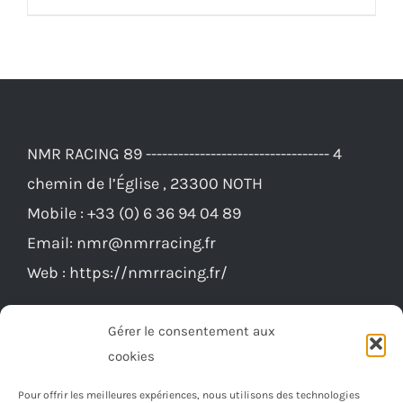
était :
est :
produit
140,00€.
125,00€.
a
plusieurs
variations.
Les
NMR RACING 89 ---------------------------------- 4
options
chemin de l’Église , 23300 NOTH
peuvent
Mobile :
+33 (0) 6 36 94 04 89
être
Email:
nmr@nmrracing.fr
choisies
Web :
https://nmrracing.fr/
sur
la
Gérer le consentement aux
page
cookies
du
Pour offrir les meilleures expériences, nous utilisons des technologies