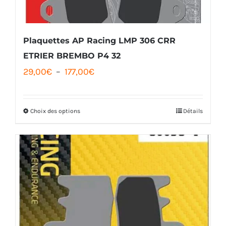
sur
la
Plaquettes AP Racing LMP 306 CRR
page
ETRIER BREMBO P4 32
du
Plage
29,00
€
–
177,00
€
produit
de
prix :
Choix des options
Détails
Ce
29,00€
produit
à
a
177,00€
plusieurs
variations.
Les
options
peuvent