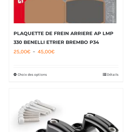
PLAQUETTE DE FREIN ARRIERE AP LMP
330 BENELLI ETRIER BREMBO P34
Plage
25,00
€
–
45,00
€
de
prix :
Choix des options
Détails
Ce
25,00€
produit
à
a
45,00€
plusieurs
variations.
Les
options