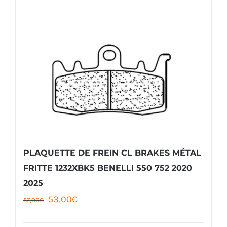
PLAQUETTE DE FREIN CL BRAKES MÉTAL
FRITTE 1232XBK5 BENELLI 550 752 2020
2025
Le
Le
53,00
€
57,00
€
prix
prix
initial
actuel