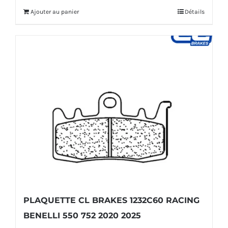
Ajouter au panier
Détails
était :
est :
57,00€.
53,00€.
PLAQUETTE CL BRAKES 1232C60 RACING
BENELLI 550 752 2020 2025
Le
Le
92,00
€
112,00
€