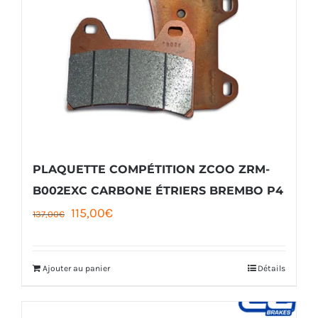
Les
options
peuvent
être
choisies
sur
la
PLAQUETTE COMPÉTITION ZCOO ZRM-
page
B002EXC CARBONE ÉTRIERS BREMBO P4
Le
Le
115,00
€
du
137,00
€
prix
prix
produit
initial
actuel
Ajouter au panier
Détails
était :
est :
137,00€.
115,00€.