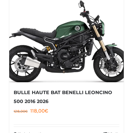
BULLE HAUTE BAT BENELLI LEONCINO
500 2016 2026
Le
Le
118,00
€
128,00
€
prix
prix
initial
actuel
Choix des options
Détails
Ce