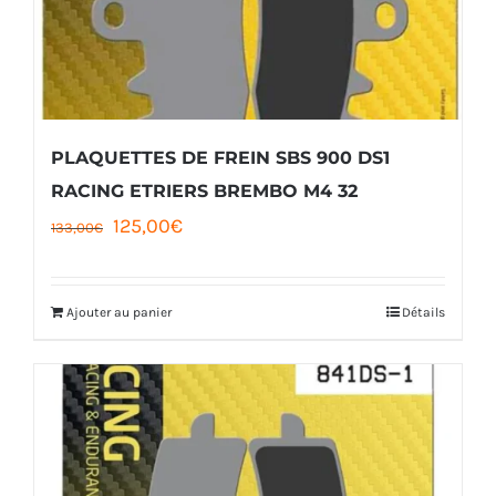
être
choisies
sur
la
PLAQUETTES DE FREIN SBS 900 DS1
page
RACING ETRIERS BREMBO M4 32
Le
Le
125,00
€
du
133,00
€
prix
prix
produit
initial
actuel
Ajouter au panier
Détails
était :
est :
133,00€.
125,00€.