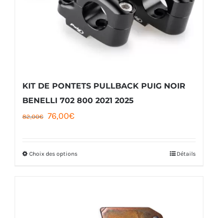
peuvent
être
choisies
sur
la
KIT DE PONTETS PULLBACK PUIG NOIR
page
BENELLI 702 800 2021 2025
Le
Le
76,00
€
du
82,00
€
prix
prix
produit
initial
actuel
Choix des options
Détails
Ce
était :
est :
produit
82,00€.
76,00€.
a
plusieurs
variations.