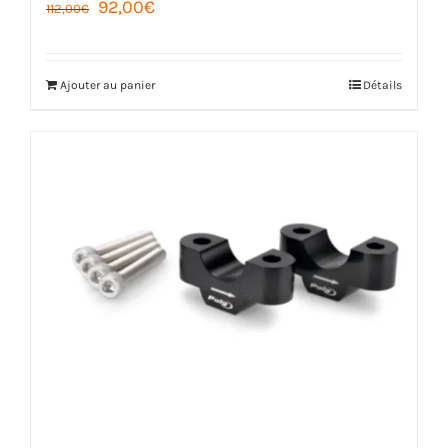
prix
prix
initial
actuel
Ajouter au panier
Détails
était :
est :
112,00€.
92,00€.
KIT DE REHAUSSEUR DE GUIDON 29MM