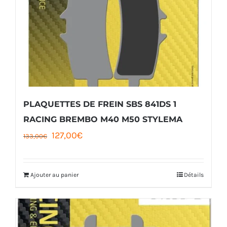
PLAQUETTES DE FREIN SBS 841DS 1
RACING BREMBO M40 M50 STYLEMA
Le
Le
127,00
€
133,00
€
prix
prix
initial
actuel
Ajouter au panier
Détails
était :
est :
133,00€.
127,00€.