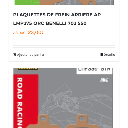
sur
la
PLAQUETTES DE FREIN ARRIERE AP
page
LMP275 ORC BENELLI 702 550
Le
Le
23,00
€
du
28,00
€
prix
prix
produit
initial
actuel
Ajouter au panier
Détails
était :
est :
28,00€.
23,00€.