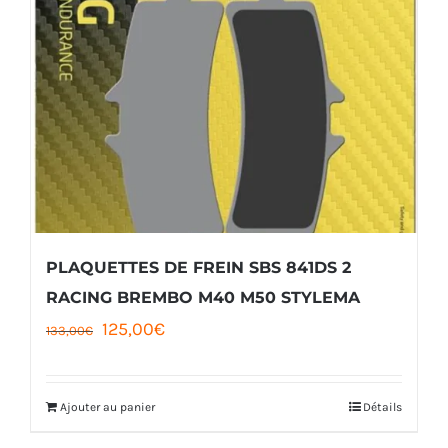
PLAQUETTES DE FREIN SBS 841DS 2
RACING BREMBO M40 M50 STYLEMA
Le
Le
125,00
€
133,00
€
prix
prix
initial
actuel
Ajouter au panier
Détails
était :
est :
133,00€.
125,00€.