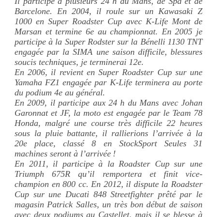
Barcelone. En 2004, il roule sur un Kawasaki Z
1000 en Super Roadster Cup avec K-Life Mont de
Marsan et termine 6e au championnat. En 2005 je
participe à la Super Rodster sur la Bénelli 1130 TNT
engagée par la SIMA une saison difficile, blessures
soucis techniques, je terminerai 12e.
En 2006, il revient en Super Roadster Cup sur une
Yamaha FZ1 engagée par K-Life terminera au porte
du podium 4e au général.
En 2009, il participe aux 24 h du Mans avec Johan
Garonnat et JF, la moto est engagée par le Team 78
Honda, malgré une course très difficile 22 heures
sous la pluie battante, il rallierions l’arrivée à la
20e place, classé 8 en StockSport Seules 31
machines seront à l’arrivée !
En 2011, il participe à la Roadster Cup sur une
Triumph 675R qu’il remportera et finit vice-
champion en 800 cc. En 2012, il dispute la Roadster
Cup sur une Ducati 848 Streetfighter prêté par le
magasin Patrick Salles, un très bon début de saison
avec deux podiums au Castellet, mais il se blesse à