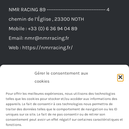
NMR RACING 89 ---------------------------------- 4
chemin de l’Église , 23300 NOTH
Mobile :
+33 (0) 6 36 94 04 89
Email:
nmr@nmrracing.fr
Web :
https://nmrracing.fr/
Gérer le consentement aux
cookies
Pour offrir les meilleures expériences, nous utilisons des technologies
telles que les cookies pour stocker et/ou accéder aux informations des
appareils. Le fait de consentir à ces technologies nous permettra de
traiter des données telles que le comportement de navigation ou les ID
uniques sur ce site. Le fait de ne pas consentir ou de retirer son
consentement peut avoir un effet négatif sur certaines caractéristiques et
fonctions.