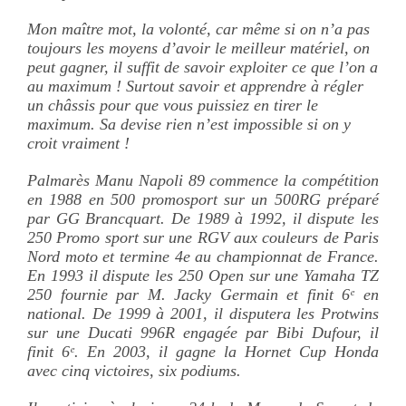
Mon maître mot, la volonté, car même si on n’a pas
toujours les moyens d’avoir le meilleur matériel, on
peut gagner, il suffit de savoir exploiter ce que l’on a
au maximum ! Surtout savoir et apprendre à régler
un châssis pour que vous puissiez en tirer le
maximum. Sa devise rien n’est impossible si on y
croit vraiment !
Palmarès
Manu Napoli 89 commence la compétition
en 1988 en 500 promosport sur un 500RG préparé
par GG Brancquart. De 1989 à 1992, il dispute les
250 Promo sport sur une RGV aux couleurs de Paris
Nord moto et termine 4e au championnat de France.
En 1993 il dispute les 250 Open sur une Yamaha TZ
250 fournie par M. Jacky Germain et finit 6ᵉ en
national. De 1999 à 2001, il disputera les Protwins
sur une Ducati 996R engagée par Bibi Dufour, il
finit 6ᵉ. En 2003, il gagne la Hornet Cup Honda
avec cinq victoires, six podiums.
Il participe à plusieurs 24 h du Mans, de Spa et de