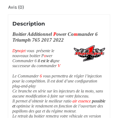
Avis (0)
Description
Boitier Additionnel
P
ower Co
m
mander 6
Triumph 765 2017 2022
D
y
nojet
vous présente le
nouveaux boitier P
o
wer
Commander 6
il est le d
igne
successeur du commander
V
Le Commander
6
vous permettra de régler l’injection
pour la compétition. Il est doté d’une configuration
plug-and-play
Ce branche en série sur les injecteurs de la moto, sans
aucune modification à faire sur votre faisceau.
Il permet d’obtenir le meilleur ratio
air
essence
possible
et
optimise le rendement en fonction de l’ouverture des
papillons des gaz et du régime moteur.
Le retrait du boitier remetra votre véhicule en version