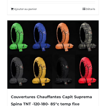
initial
actuel
Ajouter au panier
Détails
était :
est :
2
1
028,00€.
828,00€.
Couvertures Chauffantes Capit Suprema
Spina TNT -120-180- 85°c temp fixe