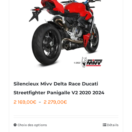
Silencieux Mivv Delta Race Ducati
Streetfighter Panigalle V2 2020 2024
Plage
2 169,00
€
–
2 279,00
€
de
prix :
Choix des options
Détails
Ce
2