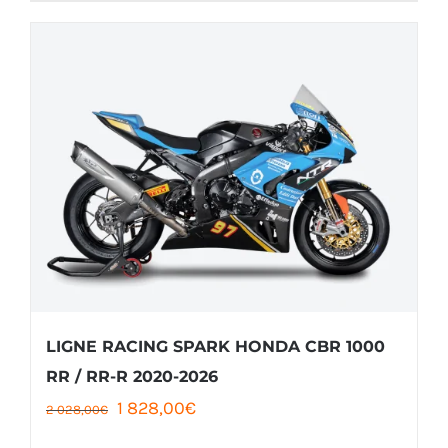
produit
169,00€
a
à
plusieurs
2
variations.
279,00€
Les
options
peuvent
être
choisies
sur
la
LIGNE RACING SPARK HONDA CBR 1000
page
RR / RR-R 2020-2026
Le
Le
1 828,00
€
du
2 028,00
€
prix
prix
produit