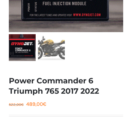
Power Commander 6
Triumph 765 2017 2022
Le
Le
489,00
€
522,00
€
prix
prix
initial
actuel
était :
est :