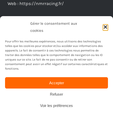
Web :
https://nmrracing.fr/
la
page
du
Gérer le consentement aux
produit
cookies
Pour offrir les meilleures expériences, nous utilisons des technologies
telles que les cookies pour stocker et/ou accéder aux informations des
appareils. Le fait de consentir à ces technologies nous permettra de
traiter des données telles que le comportement de navigation ou les ID
uniques sur ce site. Le fait de ne pas consentir ou de retirer son
consentement peut avoir un effet négatif sur certaines caractéristiques et
fonctions.
Accepter
© Copyright 2023 -
2026 | Réalisé par
Ordimagnac
| Tout
droit reservé
Refuser
Voir les préférences