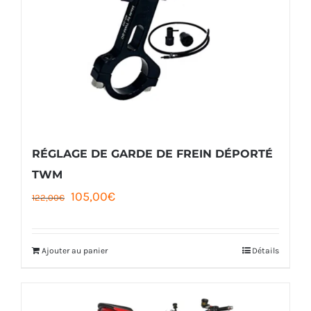
RÉGLAGE DE GARDE DE FREIN DÉPORTÉ
TWM
Le
Le
105,00
€
122,00
€
prix
prix
initial
actuel
Ajouter au panier
Détails
était :
est :
122,00€.
105,00€.