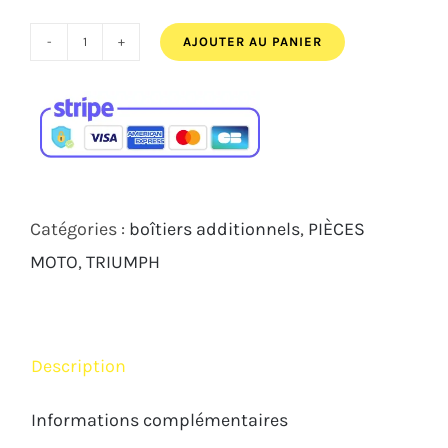
522,00€.
489,00€.
AJOUTER AU PANIER
quantité
de
Power
Commander
6
Triumph
Catégories :
boîtiers additionnels
,
PIÈCES
765
MOTO
,
TRIUMPH
2017
2022
Description
Informations complémentaires