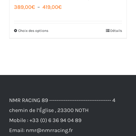
Plage
389,00
€
–
419,00
€
de
prix :
Choix des options
Détails
Ce
389,00€
produit
à
a
419,00€
plusieurs
variations.
Les
options
NMR RACING 89 ---------------------------------- 4
peuvent
chemin de l’Église , 23300 NOTH
être
Mobile :
+33 (0) 6 36 94 04 89
choisies
Email:
nmr@nmrracing.fr
sur