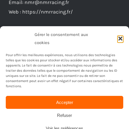
Email:
nmr@nmrracing.fr
Web :
https://nmrracing.fr/
Gérer le consentement aux
cookies
Pour offrir les meilleures expériences, nous utilisons des technologies
telles que les cookies pour stocker et/ou accéder aux informations des
appareils. Le fait de consentir à ces technologies nous permettra de
traiter des données telles que le comportement de navigation ou les ID
uniques sur ce site. Le fait de ne pas consentir ou de retirer son
consentement peut avoir un effet négatif sur certaines caractéristiques et
fonctions.
Accepter
© Copyright 2023 -
2026 | Réalisé par
Ordimagnac
| Tout
droit reservé
Refuser
Voir les préférences