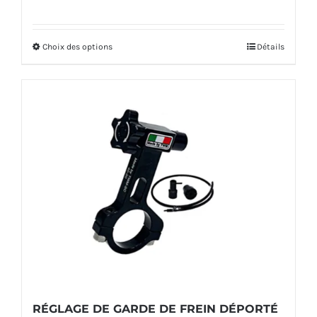
Choix des options
Détails
Ce
produit
a
plusieurs
variations.
Les
options
peuvent
être
choisies
sur
la
RÉGLAGE DE GARDE DE FREIN DÉPORTÉ