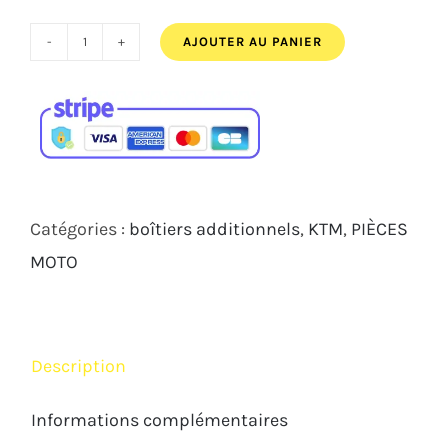
522,00€.
489,00€.
AJOUTER AU PANIER
quantité
de
Power
Commander
6
KTM
Catégories :
boîtiers additionnels
,
KTM
,
PIÈCES
RC8
MOTO
1190
2011
2015
Description
Informations complémentaires