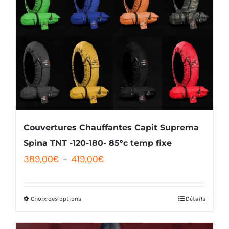
Couvertures Chauffantes Capit Suprema
Spina TNT -120-180- 85°c temp fixe
Plage
389,00
€
–
419,00
€
de
prix :
Choix des options
Détails
Ce
389,00€
produit
à