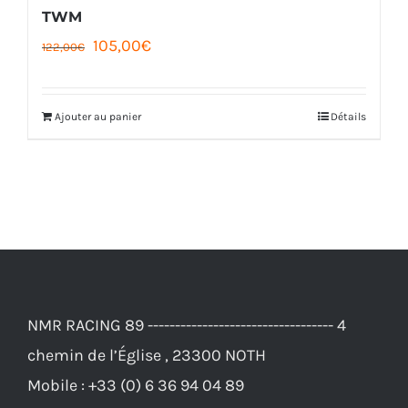
page
TWM
Le
Le
105,00
€
du
122,00
€
prix
prix
produit
initial
actuel
Ajouter au panier
Détails
était :
est :
122,00€.
105,00€.
NMR RACING 89 ---------------------------------- 4
chemin de l’Église , 23300 NOTH
Mobile :
+33 (0) 6 36 94 04 89