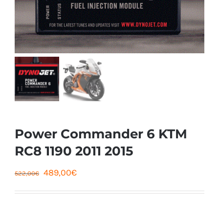
Power Commander 6 KTM
RC8 1190 2011 2015
Le
Le
489,00
€
522,00
€
prix
prix
initial
actuel
était :
est :