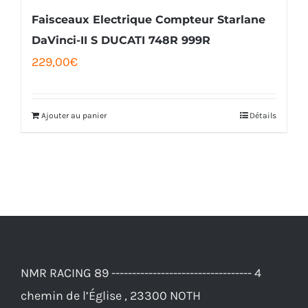
la
Faisceaux Electrique Compteur Starlane
page
DaVinci-II S DUCATI 748R 999R
229,00
€
du
produit
Ajouter au panier
Détails
NMR RACING 89 ---------------------------------- 4
chemin de l’Église , 23300 NOTH