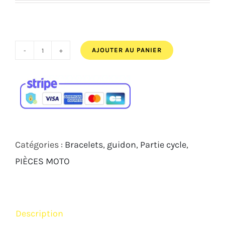
AJOUTER AU PANIER
quantité
de
EMBOUT
DE
GUIDON
TEFLON
Catégories :
Bracelets
,
guidon
,
Partie cycle
,
POUR
PIÈCES MOTO
TUBE
ARP
(COUP-
Description
01-