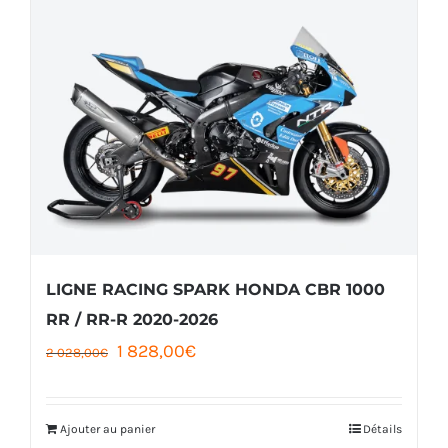
LIGNE RACING SPARK HONDA CBR 1000
RR / RR-R 2020-2026
Le
Le
1 828,00
€
2 028,00
€
prix
prix
initial
actuel
Ajouter au panier
Détails
était :
est :