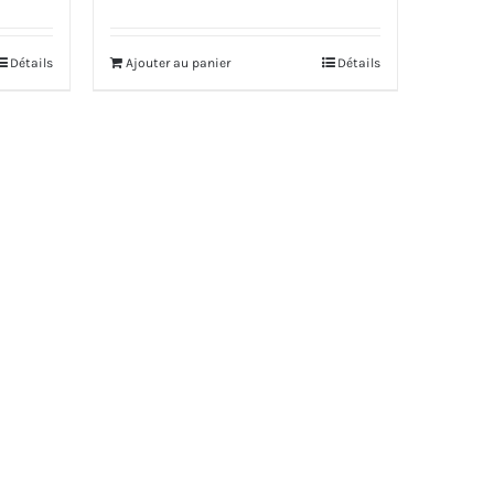
du
Détails
Ajouter au panier
Détails
produit
00€
00€