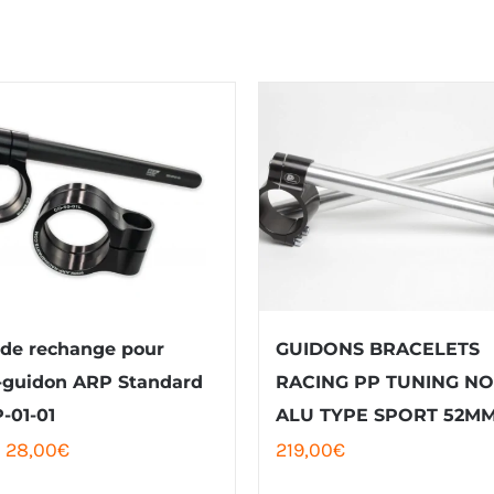
de rechange pour
GUIDONS BRACELETS
-guidon ARP Standard
RACING PP TUNING NO
-01-01
ALU TYPE SPORT 52M
Le
Le
28,00
€
219,00
€
prix
prix