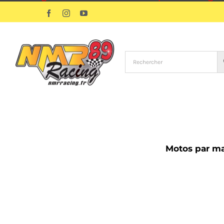
Passer
Facebook
Instagram
YouTube
au
contenu
Motos par m