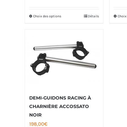
de
prix :
Choix des options
Détails
Choix
Ce
197,00€
produit
à
a
235,00€
plusieurs
variations.
Les
options
peuvent
être
DEMI-GUIDONS RACING À
choisies
CHARNIÈRE ACCOSSATO
sur
NOIR
la
198,00
€