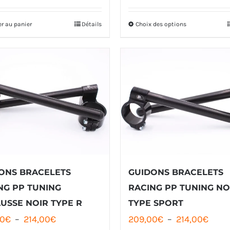
initial
actuel
er au panier
Détails
Choix des options
Ce
était :
est :
produit
32,00€.
28,00€.
a
plusieurs
variations.
Les
options
peuvent
être
ONS BRACELETS
GUIDONS BRACELETS
choisies
NG PP TUNING
RACING PP TUNING NO
sur
USSE NOIR TYPE R
TYPE SPORT
la
Plage
Plag
0
€
–
214,00
€
209,00
€
–
214,00
€
page