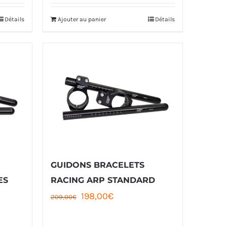
Détails
Ajouter au panier
Détails
GUIDONS BRACELETS
ES
RACING ARP STANDARD
Le
Le
198,00
€
209,00
€
prix
prix