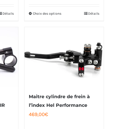
initial
actuel
était :
est :
Détails
Choix des options
Détails
Ce
209,00€.
198,00€.
produit
a
plusieurs
variations.
Les
options
peuvent
être
Maitre cylindre de frein à
choisies
IR
l’index Hel Performance
sur
469,00
€
la
e
page