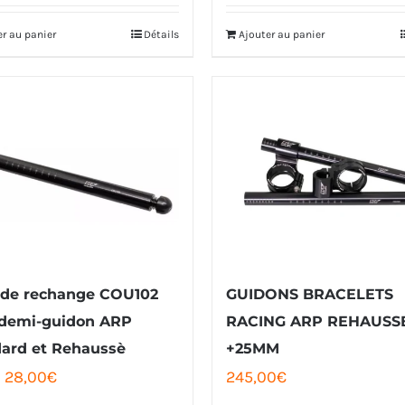
initial
actuel
er au panier
Détails
Ajouter au panier
était :
est :
32,00€.
28,00€.
 de rechange COU102
GUIDONS BRACELETS
 demi-guidon ARP
RACING ARP REHAUSS
ard et Rehaussè
+25MM
Le
Le
28,00
€
245,00
€
prix
prix