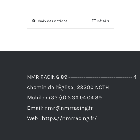
page
du
Choix des options
Détails
Ce
produit
produit
a
plusieurs
variations.
Les
NMR RACING 89 ---------------------------------- 4
options
chemin de l’Église , 23300 NOTH
peuvent
Mobile :
+33 (0) 6 36 94 04 89
être
Email:
nmr@nmrracing.fr
choisies
Web :
https://nmrracing.fr/
sur
la