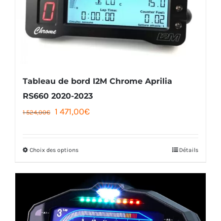
Tableau de bord I2M Chrome Aprilia
RS660 2020-2023
Le
Le
1 471,00
€
1 524,00
€
prix
prix
initial
actuel
Choix des options
Détails
Ce
était :
est :
produit
1
1
a
524,00€.
471,00€.
plusieurs
variations.