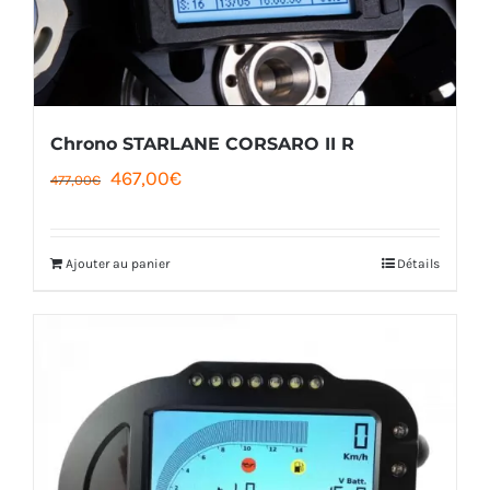
Chrono STARLANE CORSARO II R
Le
Le
467,00
€
477,00
€
prix
prix
initial
actuel
Ajouter au panier
Détails
était :
est :
477,00€.
467,00€.