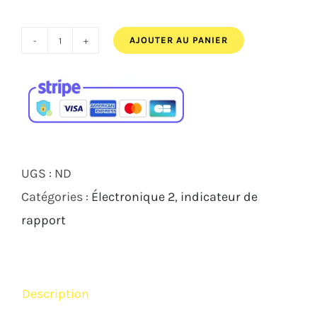
AJOUTER AU PANIER
quantité
de
Indicateur
de
rapport
Healtech
UGS :
ND
GiPro
Catégories :
Électronique 2
,
indicateur de
X
rapport
DUCATI
Description