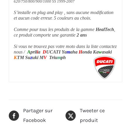
S’installe en plug and play , sans aucune modification
et aucun code erreur. 5 couleurs au choix.
Comme pour tous les produits de la gamme
HealTech
,
ce produit comporte une garantie
2 ans
Si vous ne trouvez pas votre moto dans la liste contactez
nous /
A
pril
i
a
D
UCATI Ya
m
aha
H
onda Ka
w
asaki
K
TM Su
z
uki M
V
Triu
m
ph
Partager sur
Tweeter ce
Facebook
produit