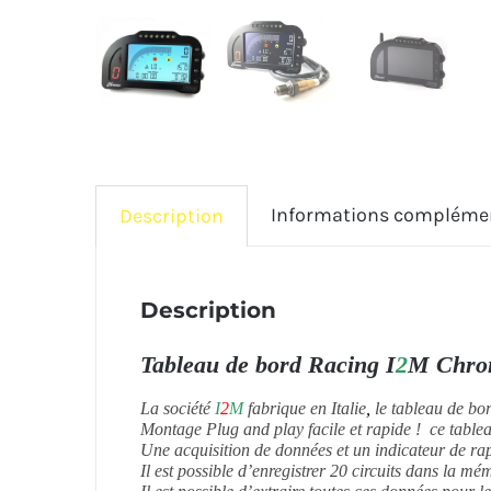
Informations compléme
Description
Description
Tableau de bord Racing I
2
M Chrom
La société
I
2
M
fabrique en Italie
,
le tableau de bo
Montage Plug and play facile et rapide ! ce table
Une acquisition de données et un indicateur de ra
Il est possible d’enregistrer 20 circuits dans la mé
Il est possible d’extraire toutes ces données pour l