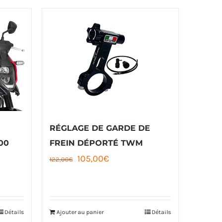
RÉGLAGE DE GARDE DE
00
FREIN DÉPORTÉ TWM
Le
Le
105,00
€
122,00
€
prix
prix
initial
actuel
était :
est :
Détails
Ajouter au panier
Détails
122,00€.
105,00€.