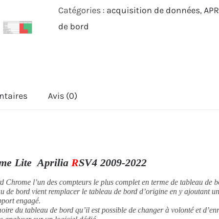
Catégories :
acquisition de données
,
APR
bord
de bord
I2M
Chrome
Aprilia
RSV4
2009-
ntaires
Avis (0)
2022
e Lite Aprilia
R
SV4 2009-2022
rd Chrome l’un des compteurs le plus complet en terme de tableau de b
au de bord vient remplacer le tableau de bord d’origine en y ajoutant 
pport engagé.
moire du tableau de bord qu’il est possible de changer à volonté et d’enr
es analyser sur un logiciel dédié.