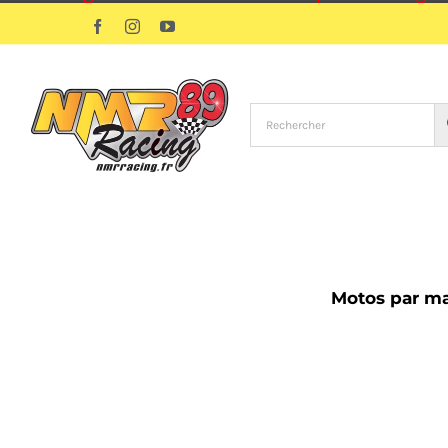
Passer
Facebook
Instagram
YouTube
au
contenu
Motos par m