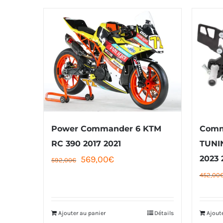
Power Commander 6 KTM
Comm
RC 390 2017 2021
TUNI
Le
Le
569,00
€
2023 
592,00
€
prix
prix
452,00
initial
actuel
était :
est :
Ajouter au panier
Détails
Ajout
592,00€.
569,00€.