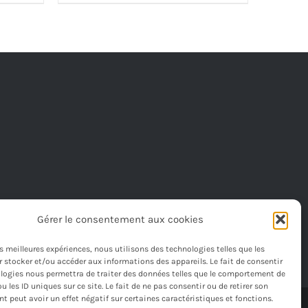
Gérer le consentement aux cookies
les meilleures expériences, nous utilisons des technologies telles que les
 stocker et/ou accéder aux informations des appareils. Le fait de consentir
logies nous permettra de traiter des données telles que le comportement de
u les ID uniques sur ce site. Le fait de ne pas consentir ou de retirer son
 peut avoir un effet négatif sur certaines caractéristiques et fonctions.