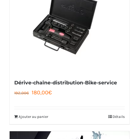
Dérive-chaîne-distribution-Bike-service
Le
Le
180,00
€
192,00
€
prix
prix
initial
actuel
Ajouter au panier
Détails
était :
est :
192,00€.
180,00€.