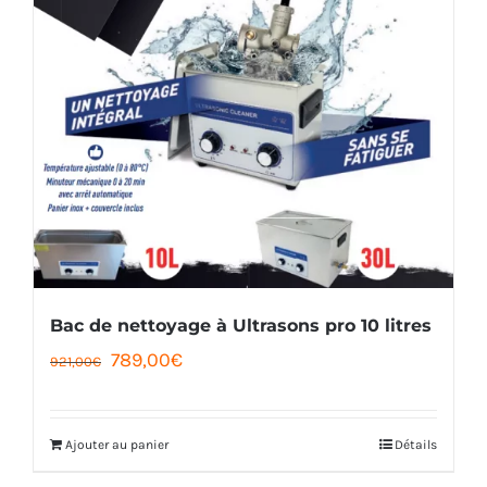
Bac de nettoyage à Ultrasons pro 10 litres
Le
Le
789,00
€
921,00
€
prix
prix
initial
actuel
Ajouter au panier
Détails
était :
est :