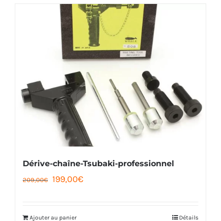
921,00€.
789,00€.
Dérive-chaîne-Tsubaki-professionnel
Le
Le
199,00
€
209,00
€
prix
prix
initial
actuel
Ajouter au panier
Détails