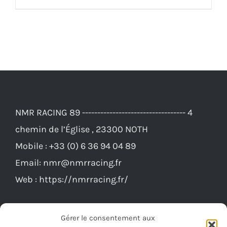
était :
est :
209,00€.
199,00€.
NMR RACING 89 ---------------------------------- 4
chemin de l’Église , 23300 NOTH
Mobile :
+33 (0) 6 36 94 04 89
Email:
nmr@nmrracing.fr
Web :
https://nmrracing.fr/
Gérer le consentement aux