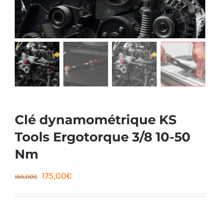
Clé dynamométrique KS
Tools Ergotorque 3/8 10-50
Nm
Le
Le
175,00
€
185,00
€
prix
prix
initial
actuel