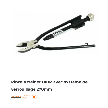
Pince à freiner BIHR avec système de
verrouillage 270mm
Le
Le
37,00
€
46,00
€
prix
prix