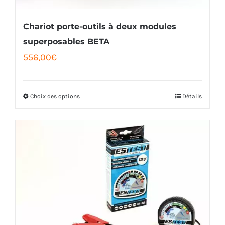
Chariot porte-outils à deux modules
superposables BETA
556,00
€
Choix des options
Détails
Ce
produit
a
plusieurs
variations.
Les
options
peuvent