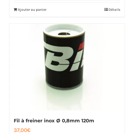
initial
actuel
Ajouter au panier
Détails
était :
est :
46,00€.
37,00€.
Fil à freiner inox Ø 0,8mm 120m
37,00
€