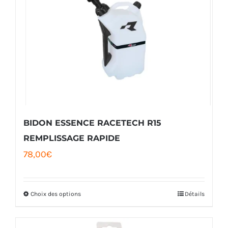
BIDON ESSENCE RACETECH R15
REMPLISSAGE RAPIDE
78,00
€
Choix des options
Détails
Ce
produit
a