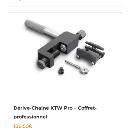
était :
est :
75,00€.
68,00€.
Dérive-Chaine KTW Pro – Coffret-
professionnel
139,50
€