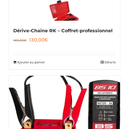
Dérive-Chaine RK – Coffret-professionnel
Le
Le
130,00
€
149,00
€
prix
prix
initial
actuel
Ajouter au panier
Détails
était :
est :
149,00€.
130,00€.