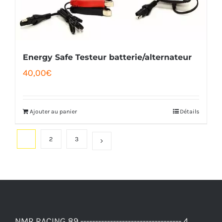
être
choisies
sur
la
Energy Safe Testeur batterie/alternateur
page
40,00
€
du
produit
Ajouter au panier
Détails
1
2
3
NMR RACING 89 ---------------------------------- 4