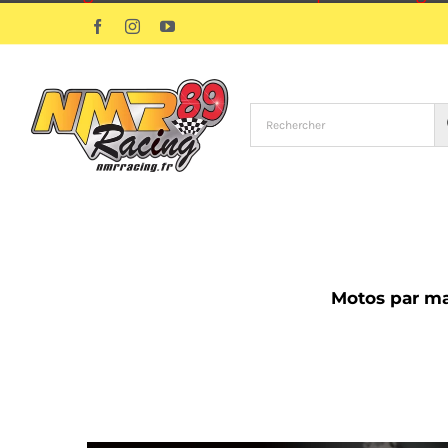
Passer
Facebook
Instagram
YouTube
au
contenu
Motos par m