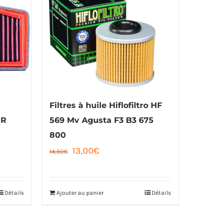
Filtres à huile Hiflofiltro HF
5R
569 Mv Agusta F3 B3 675
800
Le
Le
13,00
€
14,50
€
prix
prix
initial
actuel
Détails
Ajouter au panier
Détails
€
était :
est :
14,50€.
13,00€.