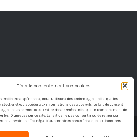
€
Gérer le consentement aux cookies
les meilleures expériences, nous utilisons des technologies telles que les
 stocker et/ou accéder aux informations des appareils. Le fait de consentir
logies nous permettra de traiter des données telles que le comportement de
u les ID uniques sur ce site. Le fait de ne pas consentir ou de retirer son
 peut avoir un effet négatif sur certaines caractéristiques et fonctions.
é