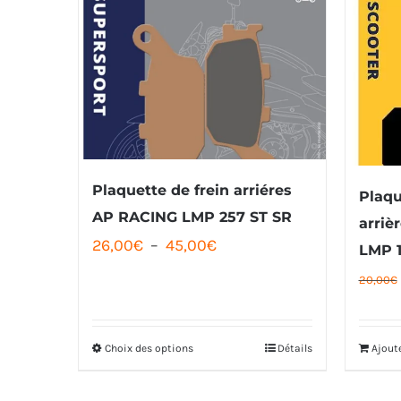
Plaquette de frein arriéres
Plaqu
AP RACING LMP 257 ST SR
arriè
Plage
26,00
€
–
45,00
€
LMP 1
de
20,00
€
prix :
26,00€
Choix des options
Détails
Ajout
Ce
à
produit
45,00€