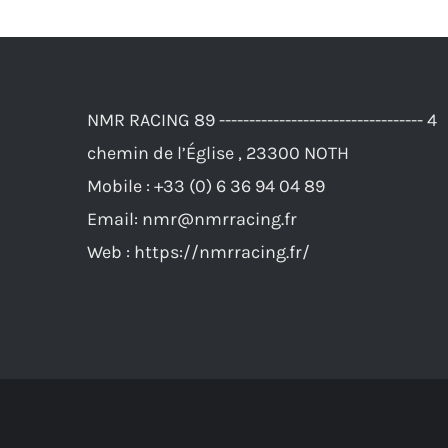
a
plusieurs
variations.
Les
NMR RACING 89 ---------------------------------- 4
options
chemin de l’Église , 23300 NOTH
peuvent
Mobile :
+33 (0) 6 36 94 04 89
être
Email:
nmr@nmrracing.fr
choisies
Web :
https://nmrracing.fr/
sur
la
page
du
produit