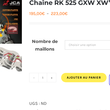
Chaîne RK 525 GXW XW’
Plage
195,00
€
–
223,00
€
de
prix :
195,00€
Nombre de
à
maillons
223,00€
AJOUTER AU PANIER
quantité
de
Chaîne
UGS :
ND
RK