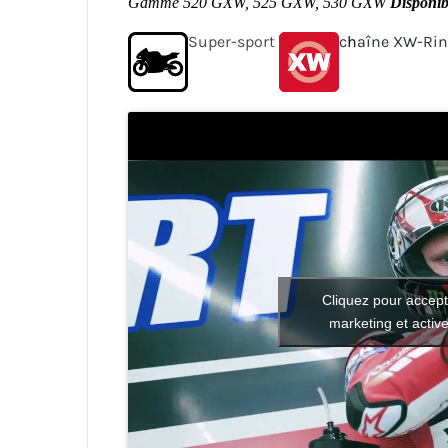
Gamme 520 GXW, 525 GXW, 530 GXW
Disponib
Super-sport
c
h
aîne XW-Ri
Cliquez pour accept
marketing et activ