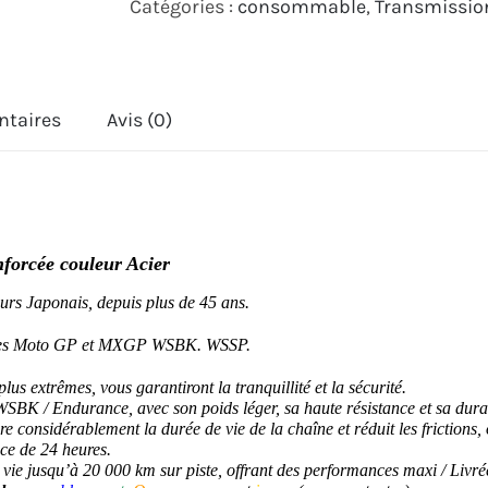
Catégories :
consommable
,
Transmissio
525
GXW
XW'RING
ntaires
Avis (0)
Ultra
Renforcée
rcée couleur Acier
urs Japonais, depuis plus de 45 ans.
ories Moto GP et MXGP WSBK. WSSP.
plus extrêmes, vous garantiront la tranquillité et la sécurité.
BK / Endurance, avec son poids léger, sa haute résistance et sa durab
considérablement la durée de vie de la chaîne et réduit les frictions,
nce de 24 heures.
 vie jusqu’à 20 000 km sur piste, offrant des performances maxi /
Livré