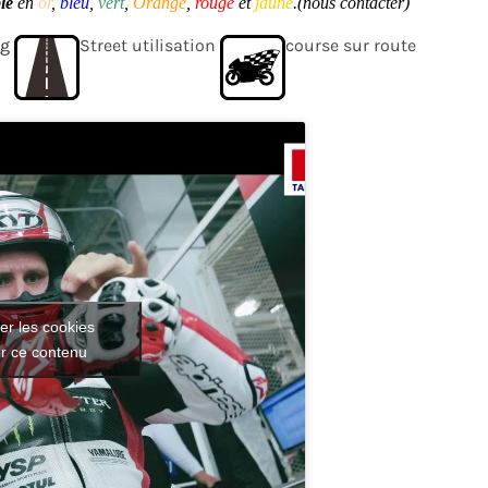
le
en
or
,
bleu
,
vert
,
Orange
,
rouge
et
jaune
.(nous contacter)
ng
Street utilisation
course sur route
er les cookies
er ce contenu