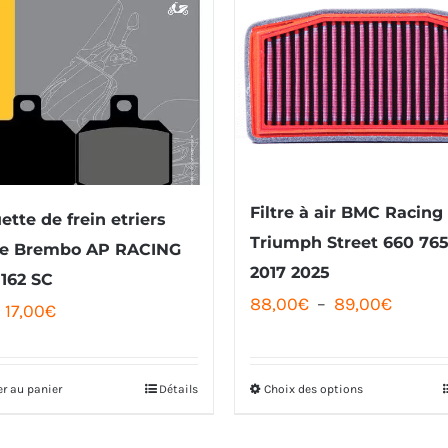
Filtre à air BMC Racing
ette de frein etriers
Triumph Street 660 76
re Brembo AP RACING
2017 2025
162 SC
Plage
88,00
€
–
89,00
€
Le
Le
17,00
€
de
prix
prix
prix :
initial
actuel
er au panier
Détails
Choix des options
Ce
88,00
était :
est :
produit
à
20,00€.
17,00€.