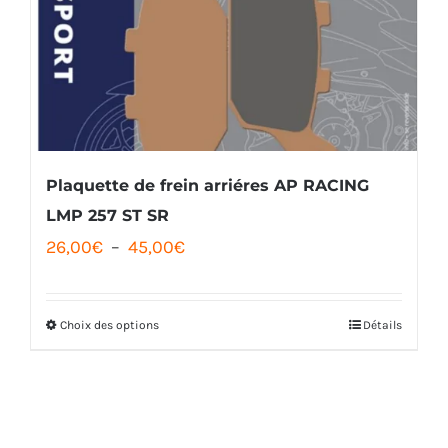
options
peuvent
être
choisies
sur
la
Plaquette de frein arriéres AP RACING
page
LMP 257 ST SR
Plage
26,00
€
–
45,00
€
du
de
produit
prix :
Choix des options
Détails
Ce
26,00€
produit
à
a
45,00€
plusieurs