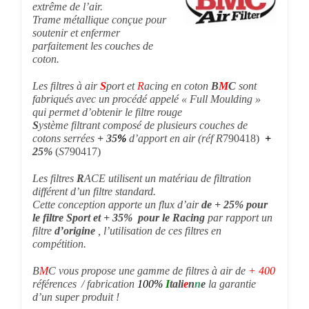
extrême de l’air.
Trame métallique conçue pour
soutenir et enfermer
parfaitement les couches de
coton.
Les filtres à air
S
port et
R
acing en coton
B
M
C
sont
fabriqués avec un procédé appelé « Full Moulding »
qui permet d’obtenir le filtre rouge
S
ystème filtrant composé de plusieurs couches de
cotons serrées
+ 35
%
d’apport en air (réf R
790418)
+
25%
(
S
790417)
Les filtres
R
ACE utilisent un matériau de filtration
différent d’un filtre standard.
Cette conception apporte un flux d’air
de + 25% pour
le filtre Sport et + 35%
pour le Racing
par rapport un
filtre
d’origine
, l’utilisation de ces filtres en
compétition.
B
M
C vous propose une gamme de filtres à air de
+ 400
références /
fabrication
100%
I
tali
e
n
n
e
la garantie
d’un super produit !