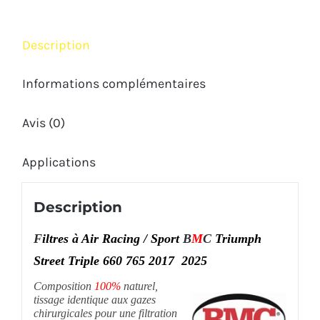
660
765R
Description
2017
2025
Informations complémentaires
Avis (0)
Applications
Description
F
iltres à Air Racing / Sport
B
M
C
Triumph
Street Triple 660 7
6
5 2017 2025
Composition
100%
naturel,
tissage identique aux gazes
chirurgicales pour une filtration