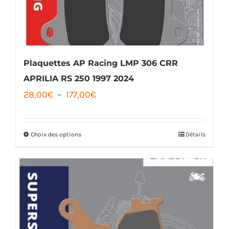
Plaquettes AP Racing LMP 306 CRR
APRILIA RS 250 1997 2024
Plage
28,00
€
–
177,00
€
de
prix :
Choix des options
Détails
Ce
28,00€
produit
à
a
177,00€
plusieurs
variations.
Les