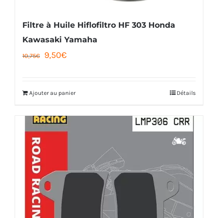
Filtre à Huile Hiflofiltro HF 303 Honda
Kawasaki Yamaha
Le
Le
9,50
€
10,75
€
prix
prix
initial
actuel
Ajouter au panier
Détails
était :
est :
10,75€.
9,50€.