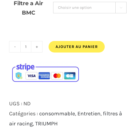
Filtre a Air
à

BMC
89,00€
AJOUTER AU PANIER
quantité
de
Filtre
à
air
BMC
UGS :
ND
Racing
Catégories :
consommable
,
Entretien
,
filtres à
Triumph
air racing
,
TRIUMPH
Street