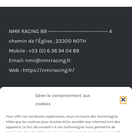
variations.
Les
options
NMR RACING 89 ---------------------------------- 4
peuvent
chemin de l’Église , 23300 NOTH
être
Mobile :
+33 (0) 6 36 94 04 89
choisies
Email:
nmr@nmrracing.fr
sur
Web :
https://nmrracing.fr/
la
page
du
Gérer le consentement aux
produit
cookies
Pour offrir les meilleures expériences, nous utilisons des technologies
telles que les cookies pour stocker et/ou accéder aux informations des
appareils. Le fait de consentir à ces technologies nous permettra de