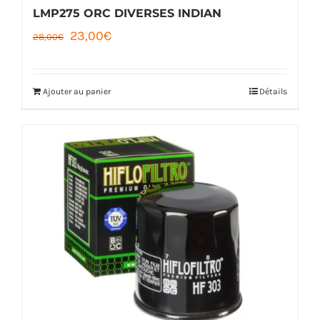
LMP275 ORC DIVERSES INDIAN
Le
Le
23,00
€
28,00
€
prix
prix
initial
actuel
Ajouter au panier
Détails
était :
est :
28,00€.
23,00€.