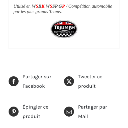
Utilisé en
W
S
B
K
W
S
SP G
P
/ Compétition automobile
par les plus grands Teams.
Partager sur
Tweeter ce
Facebook
produit
Épingler ce
Partager par
produit
Mail