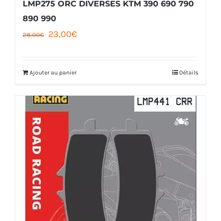
LMP275 ORC DIVERSES KTM 390 690 790
890 990
Le
Le
23,00
€
28,00
€
prix
prix
initial
actuel
Ajouter au panier
Détails
était :
est :
28,00€.
23,00€.