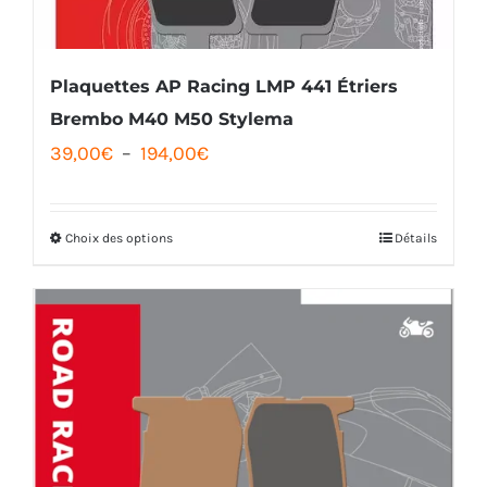
Plaquettes AP Racing LMP 441 Étriers
Brembo M40 M50 Stylema
Plage
39,00
€
–
194,00
€
de
prix :
Choix des options
Détails
Ce
39,00€
produit
à
a
194,00€
plusieurs
variations.
Les
options