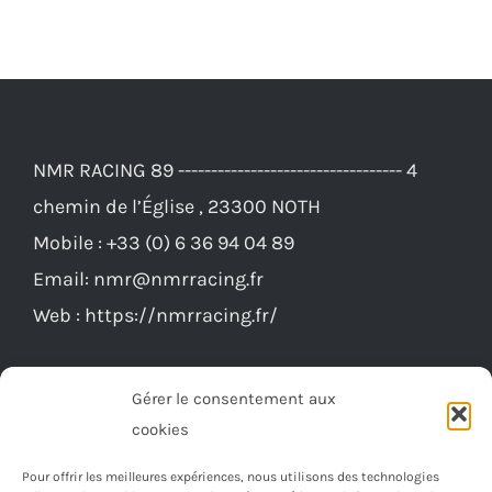
45,00€
plusieurs
variations.
Les
options
NMR RACING 89 ---------------------------------- 4
peuvent
chemin de l’Église , 23300 NOTH
être
Mobile :
+33 (0) 6 36 94 04 89
choisies
Email:
nmr@nmrracing.fr
sur
Web :
https://nmrracing.fr/
la
page
du
Gérer le consentement aux
produit
cookies
Pour offrir les meilleures expériences, nous utilisons des technologies