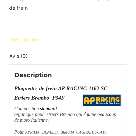
arrière
de frein
Brembo
AP
RACING
Description
LMP
1162
Avis (0)
SC
Description
Plaquettes de frein AP RACING 1162 SC
Etriers Brembo P34F
Composition
standard
organique pour etriers Brembo qui équipe beaucoup
de moto Italienne.
Pour
APRILIA , BENELLI, BIMOTA, CAGIVA, DUCATI,