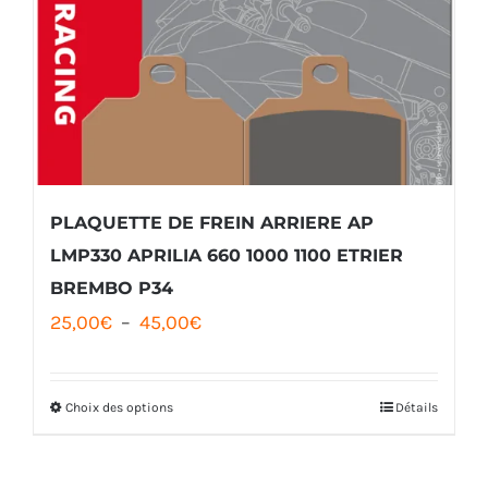
options
peuvent
être
choisies
sur
la
PLAQUETTE DE FREIN ARRIERE AP
page
LMP330 APRILIA 660 1000 1100 ETRIER
BREMBO P34
du
Plage
25,00
€
–
45,00
€
produit
de
prix :
Choix des options
Détails
Ce
25,00€
produit
à
a