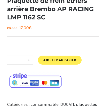
arrière Brembo AP RACING
LMP 1162 SC
Le
Le
17,00
€
20,00
€
prix
prix
initial
actuel
était :
est :
20,00€.
17,00€.
AJOUTER AU PANIER
quantité
de
Plaquette
de
frein
etriers
Catégories :
consommable
,
DUCATI
,
plaquettes