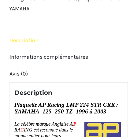
STR
YAMAHA
CRR
Yamaha
125
Description
250
TZ
Informations complémentaires
1996
Avis (0)
2003
Description
Plaquette AP Racing LMP 224 STR CRR /
YAMAHA 125 250 TZ 1996 à 2003
La célèbre marque Anglaise
A
P
RA
C
ING
est reconnue dans le
monde entier pour leurs