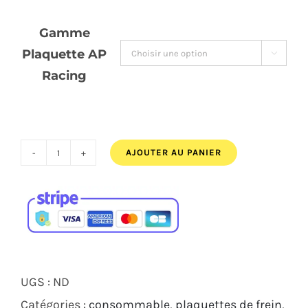
44,00€
Gamme
à
Plaquette AP

55,00€
Racing
AJOUTER AU PANIER
quantité
de
Plaquette
AP
Racing
LMP
UGS :
ND
224
Catégories :
consommable
,
plaquettes de frein
,