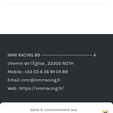
était :
est :
62,00€.
56,00€.
NMR RACING 89 ---------------------------------- 4
chemin de l’Église , 23300 NOTH
Mobile :
+33 (0) 6 36 94 04 89
Email:
nmr@nmrracing.fr
Web :
https://nmrracing.fr/
Gérer le consentement aux