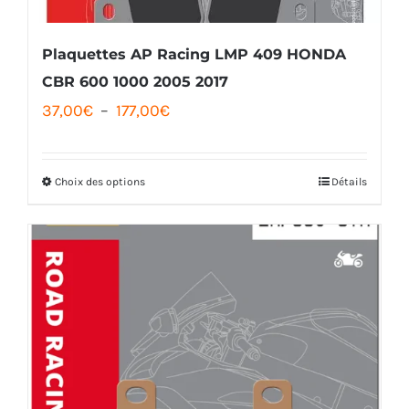
Plaquettes AP Racing LMP 409 HONDA
CBR 600 1000 2005 2017
Plage
37,00
€
–
177,00
€
de
prix :
Choix des options
Détails
Ce
37,00€
produit
à
a
177,00€
plusieurs
variations.
Les
options
peuvent