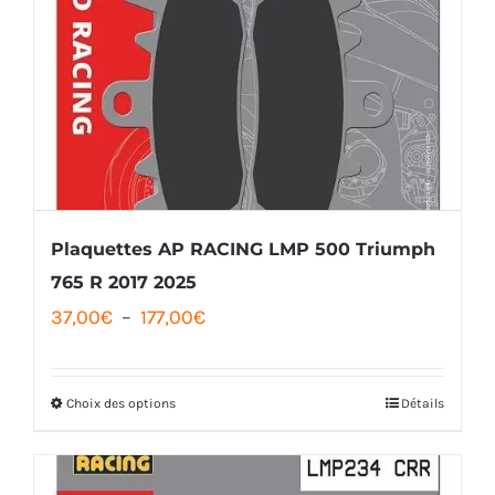
Les
options
peuvent
être
choisies
sur
la
Plaquettes AP RACING LMP 500 Triumph
page
765 R 2017 2025
du
Plage
37,00
€
–
177,00
€
produit
de
prix :
Choix des options
Détails
Ce
37,00€
produit
à
a