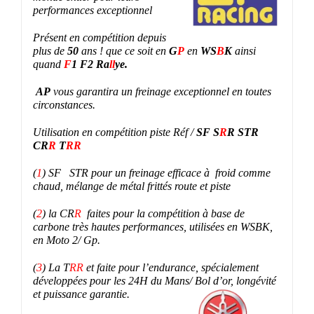
performances exceptionnel
Présent en compétition depuis
plus de
50
ans ! que ce soit
en
G
P
en
WS
B
K
ainsi
quand
F
1 F2 Ra
ll
ye.
AP
vous garantira un freinage exceptionnel en toutes
circonstances.
Utilisation en compétition piste Réf /
SF S
R
R STR
CR
R
T
RR
(
1
) SF STR pour un freinage efficace à froid comme
chaud, mélange de métal frittés route et piste
(
2
) la CR
R
faites pour la compétition à base de
carbone très hautes performances, utilisées en WSBK,
en Moto 2/ Gp.
(
3
)
La T
RR
et faite pour l’endurance, spécialement
développées pour les 24H du Mans/ Bol d’or, longévité
et puissance garantie.