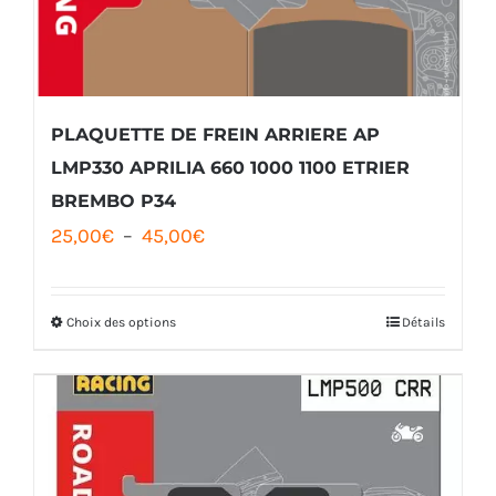
être
choisies
sur
la
PLAQUETTE DE FREIN ARRIERE AP
page
LMP330 APRILIA 660 1000 1100 ETRIER
BREMBO P34
du
Plage
25,00
€
–
45,00
€
produit
de
prix :
Choix des options
Détails
Ce
25,00€
produit
à
a
45,00€
plusieurs
variations.