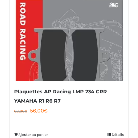
177,00€
plusieurs
variations.
Les
options
peuvent
être
choisies
sur
la
Plaquettes AP Racing LMP 234 CRR
page
YAMAHA R1 R6 R7
du
Le
Le
56,00
€
62,00
€
produit
prix
prix
initial
actuel
Ajouter au panier
Détails