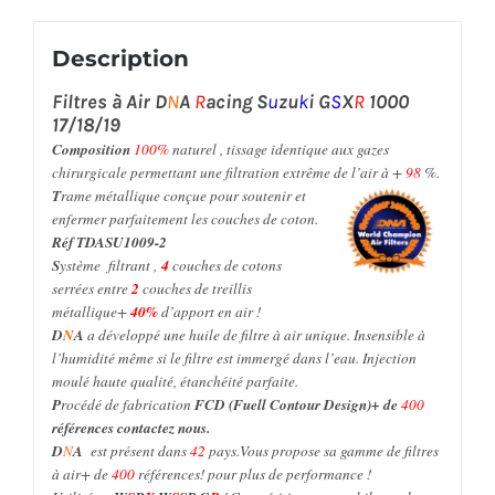
Description
Filtres à Air
D
N
A
R
acing
S
u
zu
k
i G
S
X
R
1000
17/18/19
Composition
100%
naturel , tissage identique aux gazes
chirurgicale permettant une filtration extrême de l’air à +
98
%.
T
rame métallique conçue pour soutenir et
enfermer parfaitement les couches de coton.
Réf TDASU1009-2
S
ystème
filtrant
,
4
couches de cotons
serrées entre
2
couches de treillis
métallique+
40%
d’apport en air !
D
N
A
a développé une huile de filtre à air unique. Insensible à
l’humidité même si le filtre est immergé dans l’eau.
Injection
moulé haute qualité,
étanchéité parfaite.
P
rocédé de fabrication
FCD (Fuell Contour Design)+ de
400
références contactez nous.
D
N
A
est présent dans
42
pays
.Vous propose sa gamme de filtres
à air+ de
400
références! pour plus de performance !
Utilisé en
W
S
B
K
W
S
SP G
P
/ Compétition automobile par les