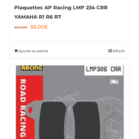
Plaquettes AP Racing LMP 234 CRR
YAMAHA R1 R6 R7
Le
Le
56,00
€
62,00
€
prix
prix
initial
actuel
Ajouter au panier
Détails
était :
est :
62,00€.
56,00€.