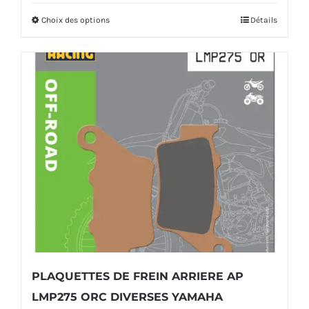
prix :
Choix des options
Détails
Ce
25,00€
produit
à
a
45,00€
plusieurs
variations.
Les
options
peuvent
être
choisies
sur
la
PLAQUETTES DE FREIN ARRIERE AP
page
LMP275 ORC DIVERSES YAMAHA