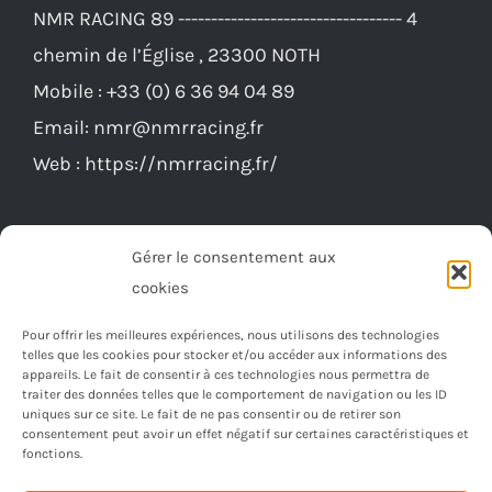
NMR RACING 89 ---------------------------------- 4
peuvent
chemin de l’Église , 23300 NOTH
être
Mobile :
+33 (0) 6 36 94 04 89
choisies
Email:
nmr@nmrracing.fr
sur
Web :
https://nmrracing.fr/
la
page
du
Gérer le consentement aux
produit
cookies
Pour offrir les meilleures expériences, nous utilisons des technologies
telles que les cookies pour stocker et/ou accéder aux informations des
appareils. Le fait de consentir à ces technologies nous permettra de
traiter des données telles que le comportement de navigation ou les ID
uniques sur ce site. Le fait de ne pas consentir ou de retirer son
consentement peut avoir un effet négatif sur certaines caractéristiques et
fonctions.