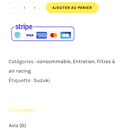
AJOUTER AU PANIER
quantité
de
Filtre
à
Air
Racing
Catégories :
consommable
,
Entretien
,
filtres à
DNA
air racing
Suzuki
Étiquette :
Suzuki
GSXR
1000
2017/19
Description
Avis (0)