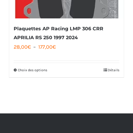
Plaquettes AP Racing LMP 306 CRR
APRILIA RS 250 1997 2024
Plage
28,00
€
–
177,00
€
de
prix :
Choix des options
Détails
Ce
28,00€
produit
à
a
177,00€
plusieurs
variations.
Les
options