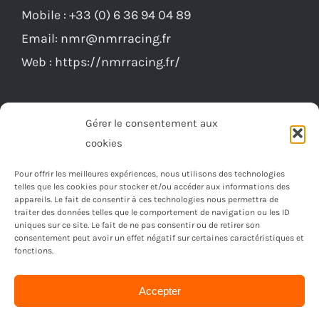
Mobile :
+33 (0) 6 36 94 04 89
choisies
Email:
nmr@nmrracing.fr
sur
Web :
https://nmrracing.fr/
la
page
du
Gérer le consentement aux
produit
cookies
Pour offrir les meilleures expériences, nous utilisons des technologies
telles que les cookies pour stocker et/ou accéder aux informations des
appareils. Le fait de consentir à ces technologies nous permettra de
traiter des données telles que le comportement de navigation ou les ID
uniques sur ce site. Le fait de ne pas consentir ou de retirer son
consentement peut avoir un effet négatif sur certaines caractéristiques et
fonctions.
Accepter
© Copyright 2023 -
2026 | Réalisé par
Ordimagnac
| Tout
droit reservé