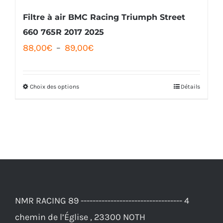
Filtre à air BMC Racing Triumph Street
660 765R 2017 2025
Plage
88,00
€
–
89,00
€
de
prix :
Choix des options
Détails
Ce
88,00€
produit
à
a
89,00€
plusieurs
variations.
Les
options
NMR RACING 89 ---------------------------------- 4
peuvent
chemin de l’Église , 23300 NOTH
être