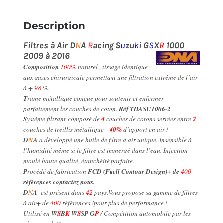
Description
Filtres à Air
D
N
A
R
acing
S
u
zu
k
i G
S
X
R
1000
2009 à 2016
Composition
100%
naturel , tissage identique
aux gazes chirurgicale permettant une filtration extrême de l’air
à +
98
%.
T
rame métallique conçue pour soutenir et enfermer
parfaitement les couches de coton.
Réf TDASU1006-2
S
ystème
filtrant
composé de
4
couches de cotons serrées entre
2
couches de treillis métallique+
40%
d’apport en air !
D
N
A
a développé une huile de filtre à air unique. Insensible à
l’humidité même si le filtre est immergé dans l’eau.
Injection
moulé haute qualité,
étanchéité parfaite.
P
rocédé de fabrication
FCD (Fuell Contour Design)+ de
400
références contactez nous.
D
N
A
est présent dans
42
pays.Vous propose sa gamme de filtres
à air+ de
400
références !pour plus de performance !
Utilisé en
W
S
B
K
W
S
SP G
P
/ Compétition automobile par les
plus grands Teams.