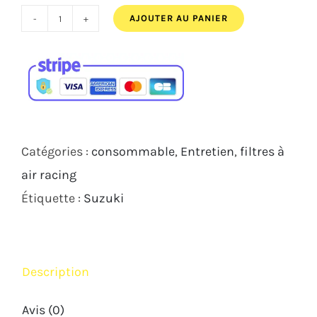
95,00€.
70,00€.
AJOUTER AU PANIER
quantité
de
Filtre
à
Air
Racing
Catégories :
consommable
,
Entretien
,
filtres à
DNA
air racing
Suzuki
Étiquette :
Suzuki
GSXR
1000
09/2016
Description
Avis (0)