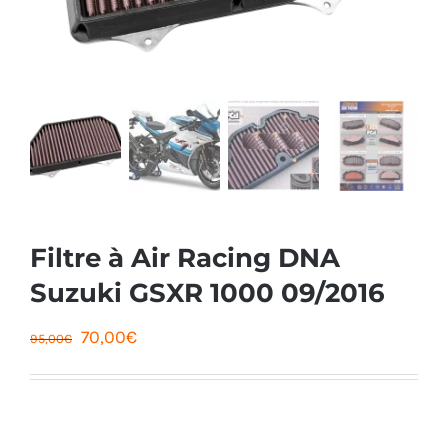
Filtre à Air Racing DNA
Suzuki GSXR 1000 09/2016
Le
Le
70,00
€
95,00
€
prix
prix
initial
actuel
était :
est :