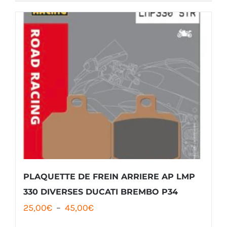
10,75€.
9,50€.
PLAQUETTE DE FREIN ARRIERE AP LMP
330 DIVERSES DUCATI BREMBO P34
Plage
25,00
€
–
45,00
€
de