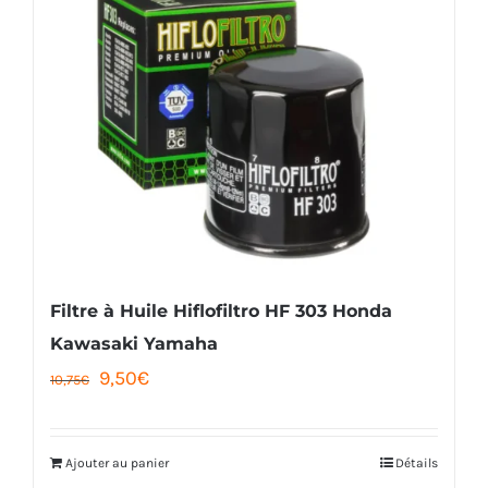
Filtre à Huile Hiflofiltro HF 303 Honda
Kawasaki Yamaha
Le
Le
9,50
€
10,75
€
prix
prix
initial
actuel
Ajouter au panier
Détails
était :
est :