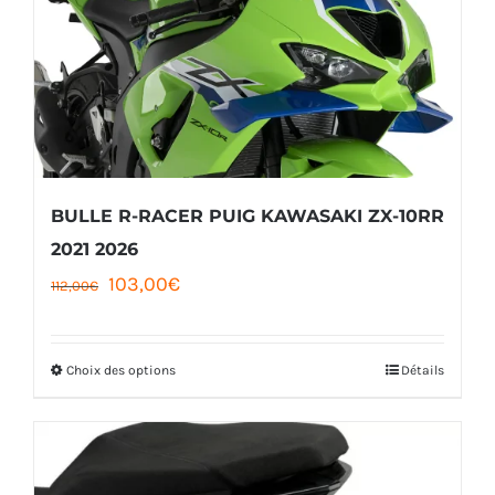
options
peuvent
être
choisies
sur
la
BULLE R-RACER PUIG KAWASAKI ZX-10RR
page
2021 2026
Le
Le
103,00
€
du
112,00
€
prix
prix
produit
initial
actuel
Choix des options
Détails
Ce
était :
est :
produit
112,00€.
103,00€.
a
plusieurs