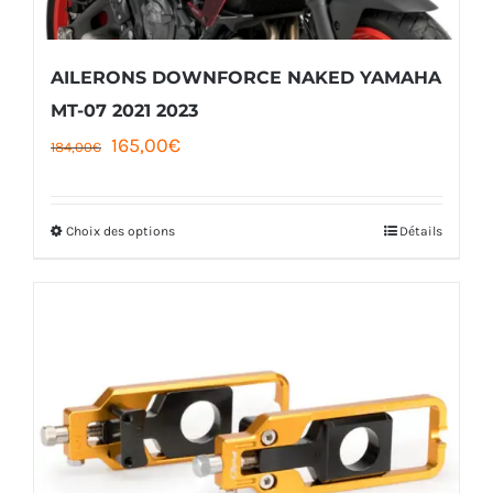
AILERONS DOWNFORCE NAKED YAMAHA
MT-07 2021 2023
Le
Le
165,00
€
184,00
€
prix
prix
initial
actuel
Choix des options
Détails
Ce
était :
est :
produit
184,00€.
165,00€.
a
plusieurs
variations.
Les
options
peuvent