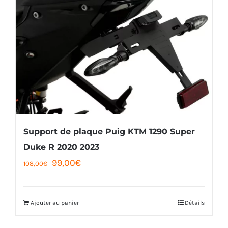
variations.
Les
options
peuvent
être
choisies
sur
la
Support de plaque Puig KTM 1290 Super
page
Duke R 2020 2023
Le
Le
99,00
€
du
108,00
€
prix
prix
produit
initial
actuel
Ajouter au panier
Détails
était :
est :