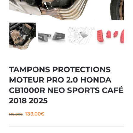
TAMPONS PROTECTIONS
MOTEUR PRO 2.0 HONDA
CB1000R NEO SPORTS CAFÉ
2018 2025
Le
Le
139,00
€
149,00
€
prix
prix
initial
actuel