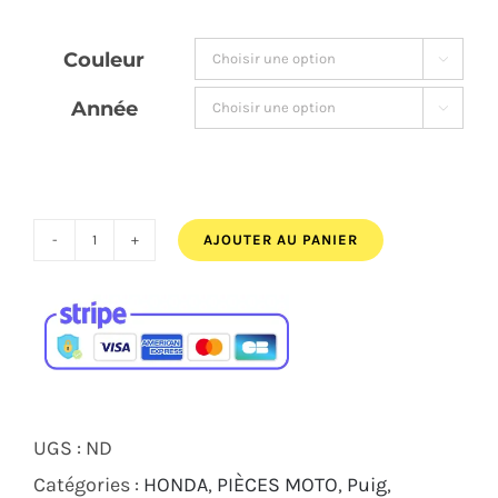
était :
est :
Couleur

149,00€.
139,00€.
Année

AJOUTER AU PANIER
quantité
de
TAMPONS
PROTECTIONS
MOTEUR
PRO
UGS :
ND
2.0
Catégories :
HONDA
,
PIÈCES MOTO
,
Puig
,