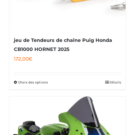
être
choisies
sur
la
jeu de Tendeurs de chaîne Puig Honda
page
CB1000 HORNET 2025
172,00
€
du
produit
Choix des options
Détails
Ce
produit
a
plusieurs
variations.
Les