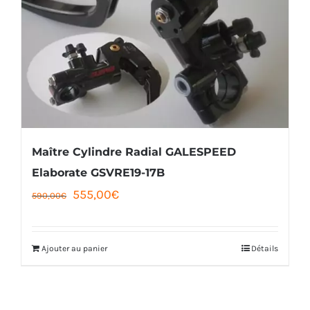
Maître Cylindre Radial GALESPEED
Elaborate GSVRE19-17B
Le
Le
555,00
€
590,00
€
prix
prix
initial
actuel
Ajouter au panier
Détails
était :
est :
590,00€.
555,00€.