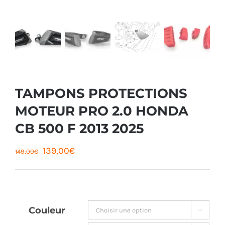
TAMPONS PROTECTIONS
MOTEUR PRO 2.0 HONDA
CB 500 F 2013 2025
Le
Le
139,00
€
149,00
€
prix
prix
initial
actuel
était :
est :
Couleur

149,00€.
139,00€.