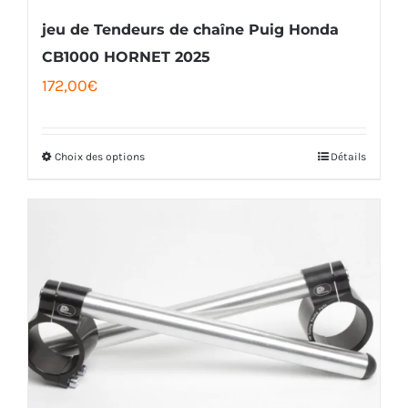
jeu de Tendeurs de chaîne Puig Honda
CB1000 HORNET 2025
172,00
€
Choix des options
Détails
Ce
produit
a
plusieurs
variations.
Les
options
peuvent
être