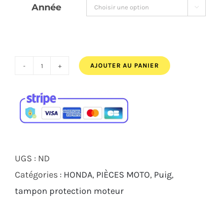
Année

AJOUTER AU PANIER
quantité
de
TAMPONS
PROTECTIONS
MOTEUR
PRO
UGS :
ND
2.0
Catégories :
HONDA
,
PIÈCES MOTO
,
Puig
,
HONDA
tampon protection moteur
CB
500