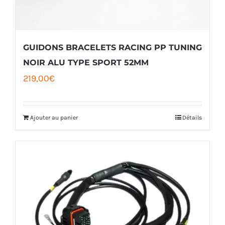
choisies
sur
la
GUIDONS BRACELETS RACING PP TUNING
page
NOIR ALU TYPE SPORT 52MM
219,00
€
du
produit
Ajouter au panier
Détails