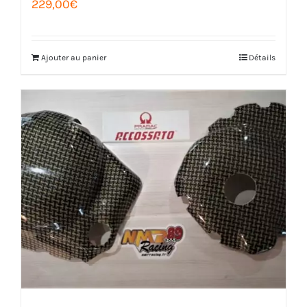
229,00
€
du
produit
Ajouter au panier
Détails