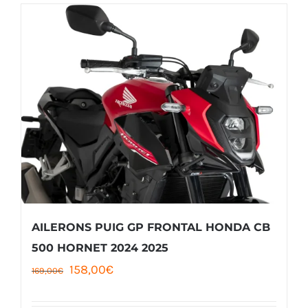
AILERONS PUIG GP FRONTAL HONDA CB
500 HORNET 2024 2025
Le
Le
158,00
€
169,00
€
prix
prix