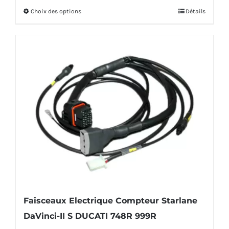
initial
actuel
Choix des options
Détails
Ce
était :
est :
produit
169,00€.
158,00€.
a
plusieurs
variations.
Les
options
peuvent
être
choisies
sur
la
Faisceaux Electrique Compteur Starlane
page
DaVinci-II S DUCATI 748R 999R