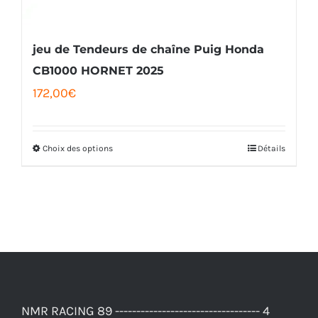
jeu de Tendeurs de chaîne Puig Honda
CB1000 HORNET 2025
172,00
€
Choix des options
Détails
Ce
produit
a
plusieurs
variations.
Les
options
NMR RACING 89 ---------------------------------- 4
peuvent