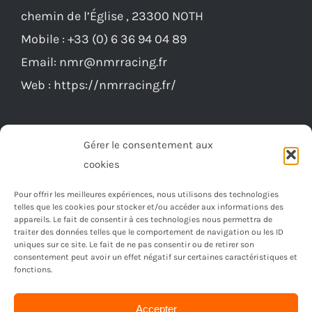
chemin de l’Église , 23300 NOTH
être
Mobile :
+33 (0) 6 36 94 04 89
choisies
Email:
nmr@nmrracing.fr
sur
Web :
https://nmrracing.fr/
la
page
du
Gérer le consentement aux
produit
cookies
Pour offrir les meilleures expériences, nous utilisons des technologies
telles que les cookies pour stocker et/ou accéder aux informations des
appareils. Le fait de consentir à ces technologies nous permettra de
traiter des données telles que le comportement de navigation ou les ID
uniques sur ce site. Le fait de ne pas consentir ou de retirer son
consentement peut avoir un effet négatif sur certaines caractéristiques et
fonctions.
Accepter
© Copyright 2023 -
2026 | Réalisé par
Ordimagnac
| Tout