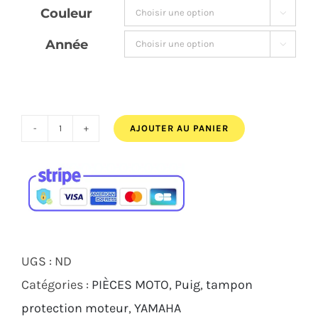
Couleur

à
Année
109,00€

AJOUTER AU PANIER
quantité
de
TAMPONS
PROTECTION
MOTEUR
PUIG
UGS :
ND
PRO
Catégories :
PIÈCES MOTO
,
Puig
,
tampon
2.0
protection moteur
,
YAMAHA