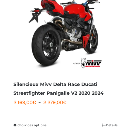
Silencieux Mivv Delta Race Ducati
Streetfighter Panigalle V2 2020 2024
Plage
2 169,00
€
–
2 279,00
€
de
prix :
Choix des options
Détails
Ce
2