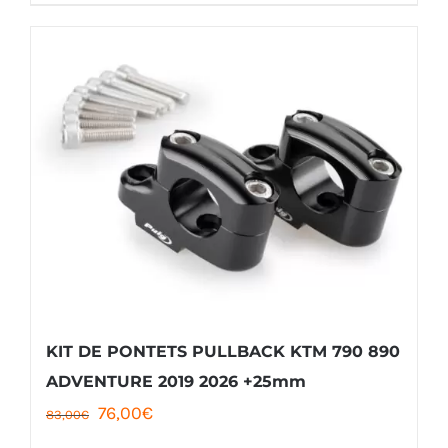
produit
169,00€
a
à
plusieurs
2
variations.
279,00€
Les
options
peuvent
être
choisies
sur
la
KIT DE PONTETS PULLBACK KTM 790 890
page
ADVENTURE 2019 2026 +25mm
Le
Le
76,00
€
du
83,00
€
prix
prix
produit