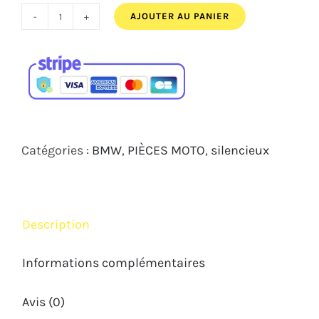
979,00€.
919,00€.
AJOUTER AU PANIER
quantité
de
Silencieux
ZARD
BMW
R1200
Catégories :
BMW
,
PIÈCES MOTO
,
silencieux
GS
2017
2018
Description
E4
Informations complémentaires
Avis (0)