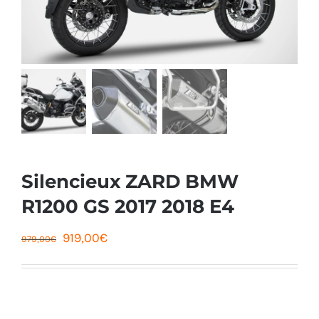
Silencieux ZARD BMW
R1200 GS 2017 2018 E4
Le
Le
919,00
€
979,00
€
prix
prix
initial
actuel
était :
est :