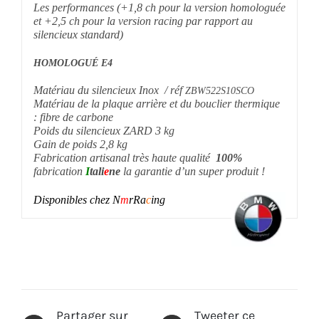
Les performances (+1,8 ch pour la version homologuée
et +2,5 ch pour la version racing par rapport au
silencieux standard)
HOMOLOGUÉ E4
Matériau du silencieux Inox / réf
ZBW522S10SCO
Matériau de la plaque arrière et du bouclier thermique
: fibre de carbone
Poids du silencieux ZARD 3 kg
Gain de poids 2,8 kg
Fabrication artisanal très haute qualité
100%
fabrication
I
tali
e
ne
la garantie d’un super produit !
Disponibles chez N
m
rRa
c
ing
Partager sur
Tweeter ce