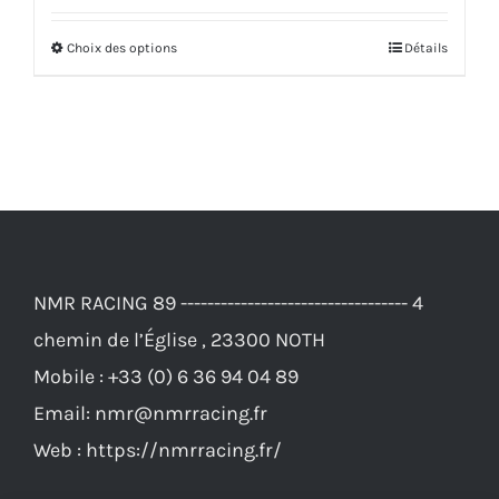
initial
actuel
Choix des options
Détails
Ce
était :
est :
produit
83,00€.
76,00€.
a
plusieurs
variations.
Les
options
NMR RACING 89 ---------------------------------- 4
peuvent
chemin de l’Église , 23300 NOTH
être
Mobile :
+33 (0) 6 36 94 04 89
choisies
Email:
nmr@nmrracing.fr
sur
Web :
https://nmrracing.fr/
la
page