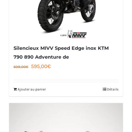
Silencieux MIVV Speed Edge inox KTM
790 890 Adventure de
Le
Le
595,00
€
639,00
€
prix
prix
initial
actuel
Ajouter au panier
Détails
était :
est :
639,00€.
595,00€.