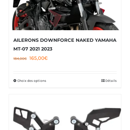
AILERONS DOWNFORCE NAKED YAMAHA
MT-07 2021 2023
Le
Le
165,00
€
184,00
€
prix
prix
initial
actuel
Choix des options
Détails
Ce
était :
est :
produit
184,00€.
165,00€.
a
plusieurs
variations.
Les