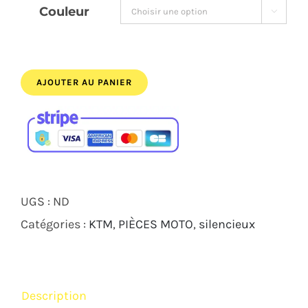
Couleur

611,00€.
539,00€.
AJOUTER AU PANIER
UGS :
ND
Catégories :
KTM
,
PIÈCES MOTO
,
silencieux
Description