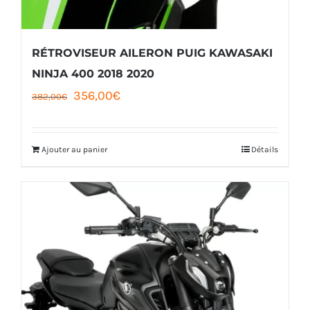
RÉTROVISEUR AILERON PUIG KAWASAKI
NINJA 400 2018 2020
Le
Le
356,00
€
382,00
€
prix
prix
initial
actuel
Ajouter au panier
Détails
était :
est :
382,00€.
356,00€.