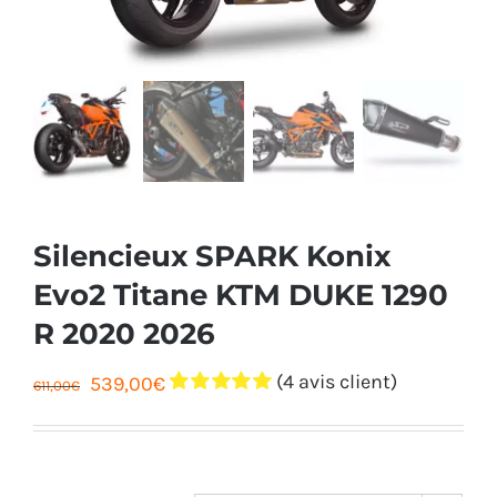
Silencieux SPARK Konix
Evo2 Titane KTM DUKE 1290
R 2020 2026
(
4
avis client)
Le
Le
539,00
€
611,00
€
Noté
4
5.00
sur
prix
prix
5 basé sur
notations
initial
actuel
client
était :
est :