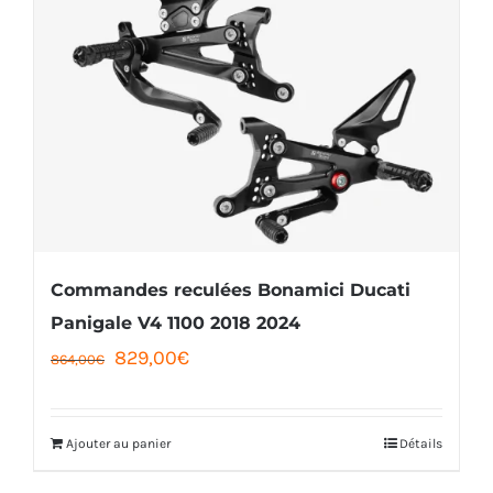
Commandes reculées Bonamici Ducati
Panigale V4 1100 2018 2024
Le
Le
829,00
€
864,00
€
prix
prix
initial
actuel
Ajouter au panier
Détails
était :
est :