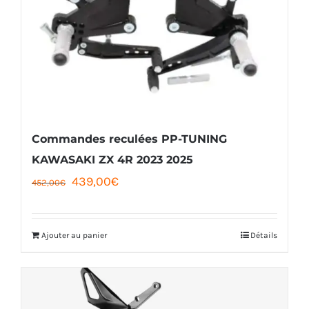
options
peuvent
être
choisies
sur
la
Commandes reculées PP-TUNING
page
KAWASAKI ZX 4R 2023 2025
Le
Le
439,00
€
du
452,00
€
prix
prix
produit
initial
actuel
Ajouter au panier
Détails
était :
est :
452,00€.
439,00€.