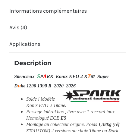
Informations complémentaires
Avis (4)
Applications
Description
S
A
T
Silencieux
P
RK Konix EVO 2 K
M Super
u
D
ke 1290 1390 R 2020 2026
Solde ! Modèle
Konix EVO 2 Titane.
Passage latéral bas , livré avec 1 raccord inox.
Homologué ECE
E5
Montage au collecteur origine. Poids
1,38kg
(réf
) 2 versions au choix Titane ou
D
ark
KT0113TOM