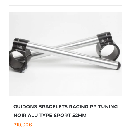
produit
a
plusieurs
variations.
Les
options
peuvent
être
choisies
sur
la
GUIDONS BRACELETS RACING PP TUNING
page
NOIR ALU TYPE SPORT 52MM
219,00
€
du