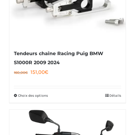
Tendeurs chaîne Racing Puig BMW
S1000R 2009 2024
Le
Le
151,00
€
160,00
€
prix
prix
initial
actuel
Choix des options
Détails
Ce
était :
est :
produit
160,00€.
151,00€.
a
plusieurs