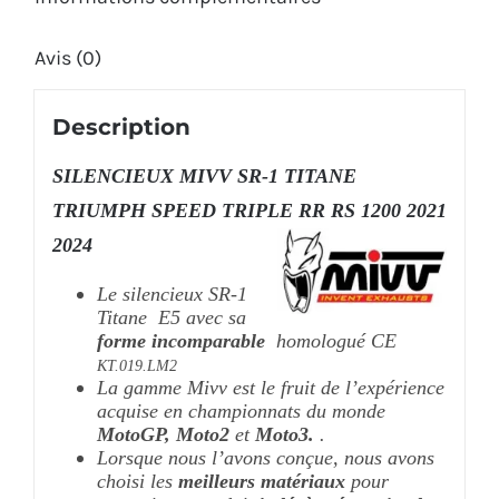
RS
Avis (0)
1200
2021
Description
2024
SILENCIEUX MIVV SR-1 TITANE
TRIUMPH SPEED TRIPLE RR RS 1200 2021
2024
Le silencieux SR-1
Titane E5 avec sa
forme incomparable
homologué CE
KT.019.LM2
La gamme Mivv est le fruit de l’expérience
acquise en championnats du monde
MotoGP, Moto2
et
Moto3.
.
Lorsque nous l’avons conçue, nous avons
choisi les
meilleurs matériaux
pour
garantir au produit la
légèreté maximale.