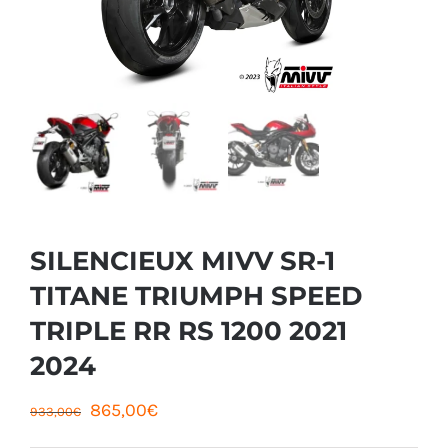
SILENCIEUX MIVV SR-1
TITANE TRIUMPH SPEED
TRIPLE RR RS 1200 2021
2024
Le
Le
865,00
€
933,00
€
prix
prix