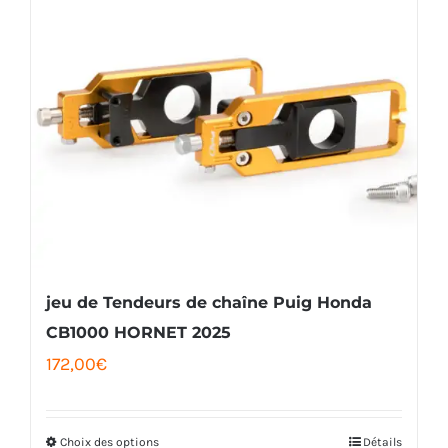
plusieurs
variations.
Les
options
peuvent
être
choisies
sur
la
jeu de Tendeurs de chaîne Puig Honda
page
CB1000 HORNET 2025
172,00
€
du
produit
Choix des options
Détails
Ce