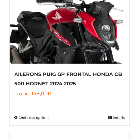
variations.
Les
options
peuvent
être
choisies
sur
la
AILERONS PUIG GP FRONTAL HONDA CB
page
500 HORNET 2024 2025
Le
Le
158,00
€
du
169,00
€
prix
prix
produit
initial
actuel
Choix des options
Détails
Ce
était :
est :
produit
169,00€.
158,00€.
a