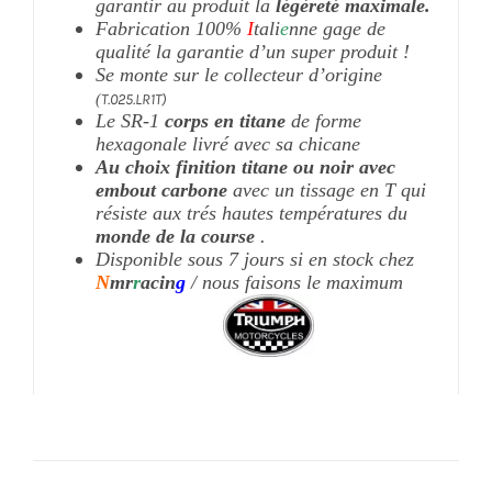
Fabrication 100%
I
tali
e
nne gage de
qualité la garantie d’un super produit !
Se monte sur le collecteur d’origine
T.025.LR1T)
(
Le SR-1
corps en titane
de forme
hexagonale livré avec sa chicane
Au choix finition titane ou noir avec
embout carbone
avec un tissage en T qui
résiste aux trés hautes températures du
monde de la course
.
Disponible sous 7 jours si en stock chez
N
mr
r
acin
g
/ nous faisons le maximum