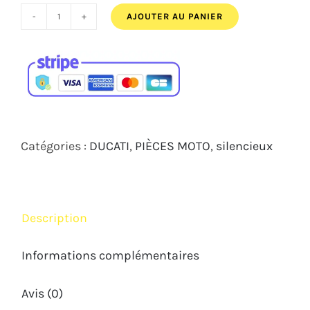
1
1
AJOUTER AU PANIER
quantité
194,00€.
075,00€.
de
Silencieux
Carbone
SPARK
Ducati
Catégories :
DUCATI
,
PIÈCES MOTO
,
silencieux
Monster
1100
EVO
Description
2011
2013
Informations complémentaires
Avis (0)