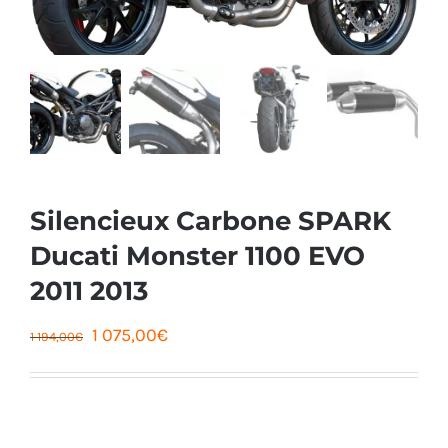
Silencieux Carbone SPARK
Ducati Monster 1100 EVO
2011 2013
Le
Le
1 075,00
€
1 194,00
€
prix
prix
initial
actuel
était :
est :