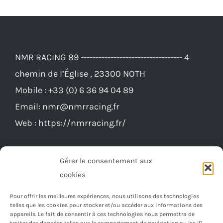
variations.
Les
options
NMR RACING 89 ---------------------------------- 4
peuvent
chemin de l’Église , 23300 NOTH
être
Mobile :
+33 (0) 6 36 94 04 89
choisies
Email:
nmr@nmrracing.fr
sur
Web :
https://nmrracing.fr/
la
page
du
Gérer le consentement aux
produit
cookies
Pour offrir les meilleures expériences, nous utilisons des technologies
telles que les cookies pour stocker et/ou accéder aux informations des
appareils. Le fait de consentir à ces technologies nous permettra de