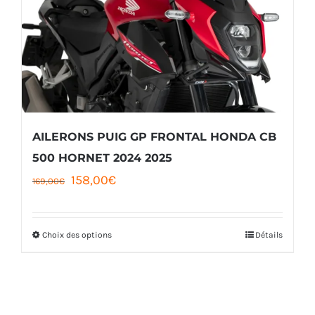
options
peuvent
être
choisies
sur
la
AILERONS PUIG GP FRONTAL HONDA CB
page
500 HORNET 2024 2025
Le
Le
158,00
€
du
169,00
€
prix
prix
produit
initial
actuel
Choix des options
Détails
Ce
était :
est :
produit
169,00€.
158,00€.
a
plusieurs