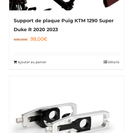
Support de plaque Puig KTM 1290 Super
Duke R 2020 2023
Le
Le
99,00
€
108,00
€
prix
prix
initial
actuel
Ajouter au panier
Détails
était :
est :
108,00€.
99,00€.