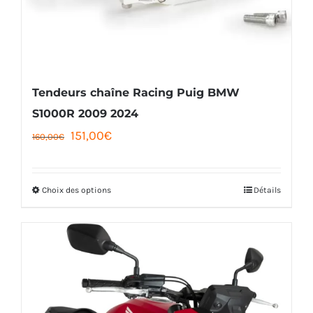
Tendeurs chaîne Racing Puig BMW
S1000R 2009 2024
Le
Le
151,00
€
160,00
€
prix
prix
initial
actuel
Choix des options
Détails
Ce
était :
est :
produit
160,00€.
151,00€.
a
plusieurs
variations.
Les