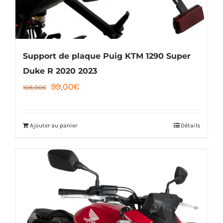
Support de plaque Puig KTM 1290 Super
Duke R 2020 2023
Le
Le
99,00
€
108,00
€
prix
prix
initial
actuel
Ajouter au panier
Détails
était :
est :
108,00€.
99,00€.