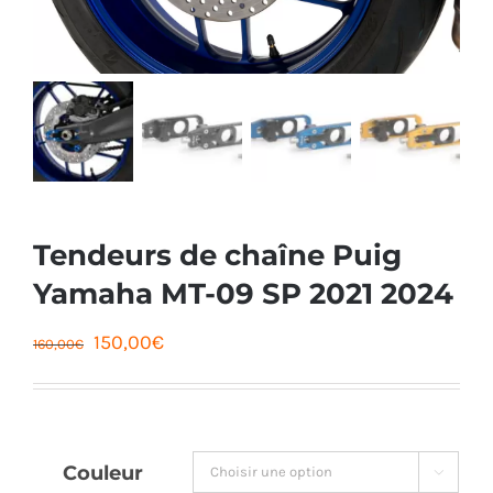
Tendeurs de chaîne Puig
Yamaha MT-09 SP 2021 2024
Le
Le
150,00
€
160,00
€
prix
prix
initial
actuel
était :
est :
Couleur

160,00€.
150,00€.