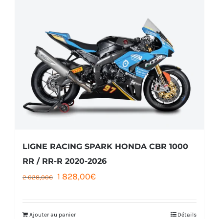
plusieurs
variations.
Les
options
peuvent
être
choisies
sur
la
LIGNE RACING SPARK HONDA CBR 1000
page
RR / RR-R 2020-2026
Le
Le
1 828,00
€
du
2 028,00
€
prix
prix
produit
initial
actuel
Ajouter au panier
Détails