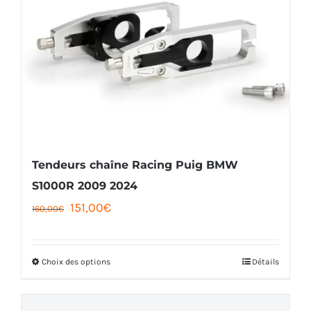
Les
options
peuvent
être
choisies
sur
la
Tendeurs chaîne Racing Puig BMW
page
S1000R 2009 2024
Le
Le
151,00
€
du
160,00
€
prix
prix
produit
initial
actuel
Choix des options
Détails
Ce
était :
est :
produit
160,00€.
151,00€.
a