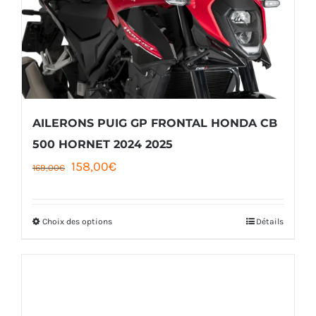
AILERONS PUIG GP FRONTAL HONDA CB
500 HORNET 2024 2025
Le
Le
158,00
€
169,00
€
prix
prix
initial
actuel
Choix des options
Détails
Ce
était :
est :
produit
169,00€.
158,00€.
a
plusieurs
variations.