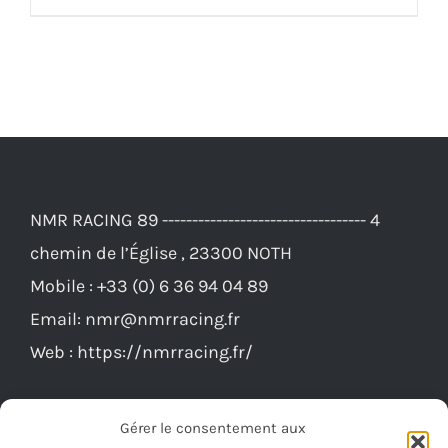
était :
est :
2
1
028,00€.
828,00€.
NMR RACING 89 ---------------------------------- 4
chemin de l’Église , 23300 NOTH
Mobile :
+33 (0) 6 36 94 04 89
Email:
nmr@nmrracing.fr
Web :
https://nmrracing.fr/
Gérer le consentement aux