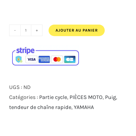
AJOUTER AU PANIER
quantité
de
Tendeurs
de
chaîne
Puig
UGS :
ND
Yamaha
Catégories :
Partie cycle
,
PIÈCES MOTO
,
Puig
,
MT-
tendeur de chaîne rapide
,
YAMAHA
09
SP
2021