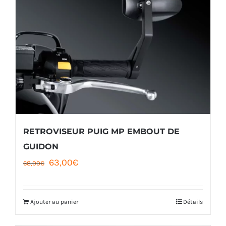
RETROVISEUR PUIG MP EMBOUT DE
GUIDON
Le
Le
63,00
€
68,00
€
prix
prix
initial
actuel
Ajouter au panier
Détails
était :
est :