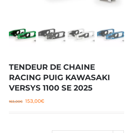
TENDEUR DE CHAINE
RACING PUIG KAWASAKI
VERSYS 1100 SE 2025
Le
Le
153,00
€
163,00
€
prix
prix
initial
actuel
était :
est :