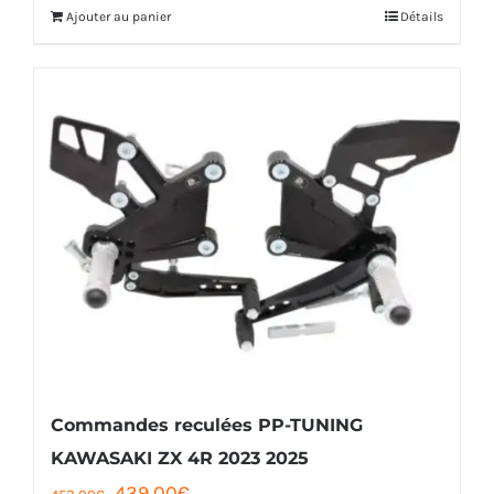
Ajouter au panier
Détails
Commandes reculées PP-TUNING
KAWASAKI ZX 4R 2023 2025
Le
Le
439,00
€
452,00
€