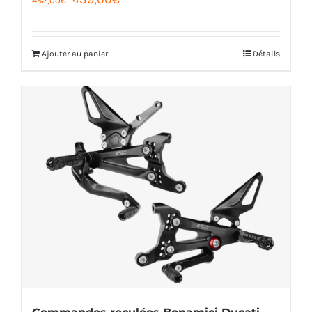
prix
prix
initial
actuel
Ajouter au panier
Détails
était :
est :
452,00€.
439,00€.
Commandes reculées Bonamici Ducati