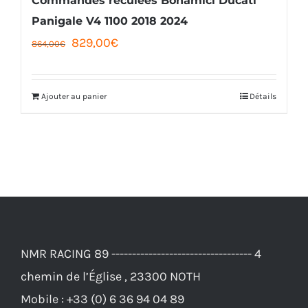
Panigale V4 1100 2018 2024
Le
Le
829,00
€
864,00
€
prix
prix
initial
actuel
Ajouter au panier
Détails
était :
est :
864,00€.
829,00€.
NMR RACING 89 ---------------------------------- 4
chemin de l’Église , 23300 NOTH
Mobile :
+33 (0) 6 36 94 04 89