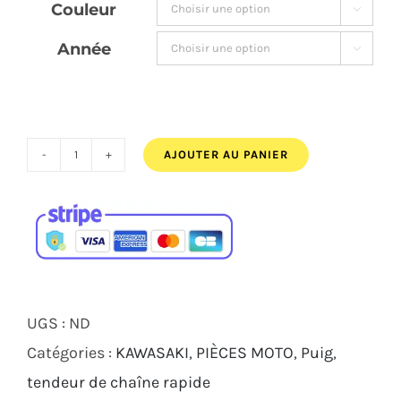
Couleur

163,00€.
153,00€.
Année

AJOUTER AU PANIER
quantité
de
TENDEUR
DE
CHAINE
RACING
UGS :
ND
PUIG
Catégories :
KAWASAKI
,
PIÈCES MOTO
,
Puig
,
KAWASAKI
tendeur de chaîne rapide