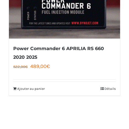
Power Commander 6 APRILIA RS 660
2020 2025
Le
Le
489,00
€
522,00
€
prix
prix
initial
actuel
Ajouter au panier
Détails
était :
est :
522,00€.
489,00€.