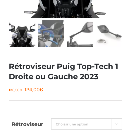
Rétroviseur Puig Top-Tech 1
Droite ou Gauche 2023
Le
Le
124,00
€
136,50
€
prix
prix
initial
actuel
était :
est :
Rétroviseur

136,50€.
124,00€.