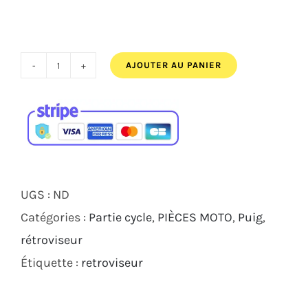
AJOUTER AU PANIER
quantité
de
Rétroviseur
Puig
Top-
Tech
UGS :
ND
1
Catégories :
Partie cycle
,
PIÈCES MOTO
,
Puig
,
Droite
rétroviseur
ou
Étiquette :
retroviseur
Gauche
2023