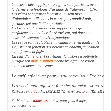
Conçus et développés par Puig, ils sont fabriqués avec
la dernière technologie d’usinage de l’aluminium CNC
Les rétros sont fraisés à partir d’un seul bloc
d’aluminium taillé dans la masse puis anodisé noir,
garantissant une finition parfaite.
La forme étudiée du bras de support s’intègre
parfaitement au boîtier du rétroviseur, qui donne un
ensemble compact et aérodynamique.
Les rétros sont réglables en inclinaison et en hauteur, ils
s’ajustent en fonction des besoins de chacun, la position
étant fortement figée.
En plus d’améliorer l’esthétique, la vision est optimisée
puisque son
miroir antireflet
concave offre une vision
claire en toute circonstance.
Le tarif  affiché est pour
 1
 seul rétroviseur Droite ou g
Les vis de montage sont fournies diamètre (
M10/125 + M10
Référence rétro
G
auche. 
(Réf 21124N)
  et réf coté 
D
roit 
(Réf 21125N)
Se Monte sur
toutes les motos,
pour plus d’infos,
contactez-nous.