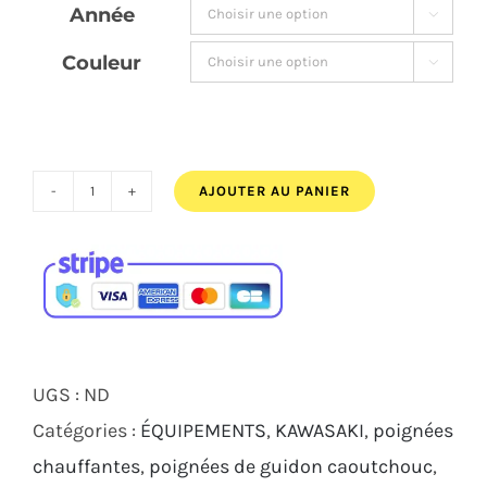
Année

60,00€.
57,00€.
Couleur

AJOUTER AU PANIER
quantité
de
KIT
POIGNÉES
PUIG
ASCENT
UGS :
ND
KAWASAKI
Catégories :
ÉQUIPEMENTS
,
KAWASAKI
,
poignées
Z900RS
chauffantes
,
poignées de guidon caoutchouc
,