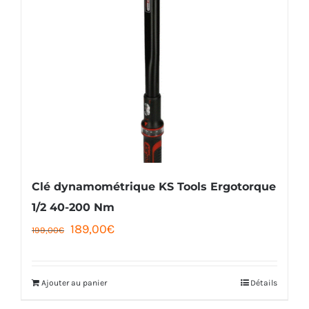
Clé dynamométrique KS Tools Ergotorque
1/2 40-200 Nm
Le
Le
189,00
€
199,00
€
prix
prix
initial
actuel
Ajouter au panier
Détails
était :
est :