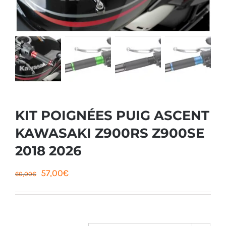
KIT POIGNÉES PUIG ASCENT
KAWASAKI Z900RS Z900SE
2018 2026
Le
Le
57,00
€
60,00
€
prix
prix
initial
actuel
était :
est :