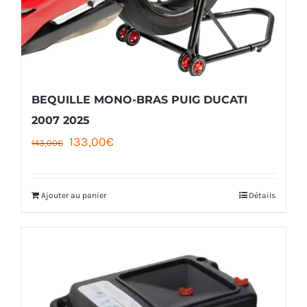
BEQUILLE MONO-BRAS PUIG DUCATI
2007 2025
Le
Le
133,00
€
143,00
€
prix
prix
initial
actuel
Ajouter au panier
Détails
était :
est :
143,00€.
133,00€.