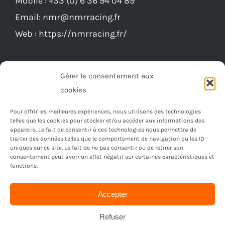
choisies
Email:
nmr@nmrracing.fr
sur
Web :
https://nmrracing.fr/
la
page
du
Gérer le consentement aux
produit
cookies
Pour offrir les meilleures expériences, nous utilisons des technologies
telles que les cookies pour stocker et/ou accéder aux informations des
appareils. Le fait de consentir à ces technologies nous permettra de
traiter des données telles que le comportement de navigation ou les ID
uniques sur ce site. Le fait de ne pas consentir ou de retirer son
consentement peut avoir un effet négatif sur certaines caractéristiques et
fonctions.
Accepter
© Copyright 2023 -
2026 | Réalisé par
Ordimagnac
| Tout
droit reservé
Refuser