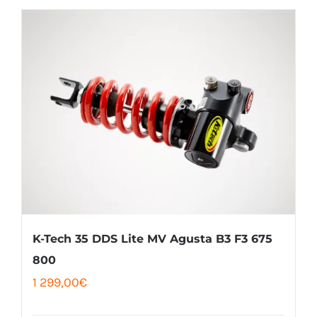
produit
83,00€.
76,00€.
a
plusieurs
variations.
Les
options
peuvent
être
choisies
sur
la
K-Tech 35 DDS Lite MV Agusta B3 F3 675
page
800
1 299,00
€
du
produit