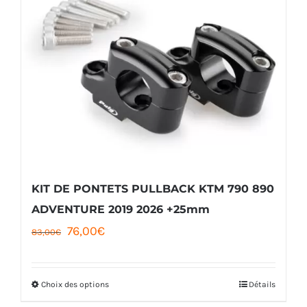
KIT DE PONTETS PULLBACK KTM 790 890
ADVENTURE 2019 2026 +25mm
Le
Le
76,00
€
83,00
€
prix
prix
initial
actuel
Choix des options
Détails
Ce
était :
est :