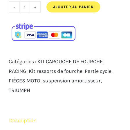
AJOUTER AU PANIER
quantité
de
KIT
CARTOUCHES
FOURCHE
ANDREANI
Catégories :
KIT CAROUCHE DE FOURCHE
ÉVO
RACING
,
Kit ressorts de fourche
,
Partie cycle
,
TRIUMPH
PIÈCES MOTO
,
suspension amortisseur
,
STREET
TRIUMPH
TRIPLE
765
RS
Description
2017-