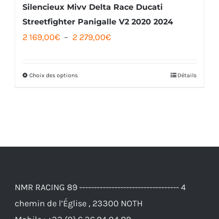
la
Silencieux Mivv Delta Race Ducati
page
Streetfighter Panigalle V2 2020 2024
Plage
2 169,00
€
–
2 279,00
€
du
de
produit
prix :
Choix des options
Détails
Ce
2
produit
169,00€
a
à
plusieurs
2
variations.
279,00€
Les
options
NMR RACING 89 ---------------------------------- 4
peuvent
chemin de l’Église , 23300 NOTH
être
Mobile :
+33 (0) 6 36 94 04 89