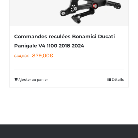
Commandes reculées Bonamici Ducati
Panigale V4 1100 2018 2024
Le
Le
829,00
€
864,00
€
prix
prix
initial
actuel
Ajouter au panier
Détails
était :
est :
864,00€.
829,00€.