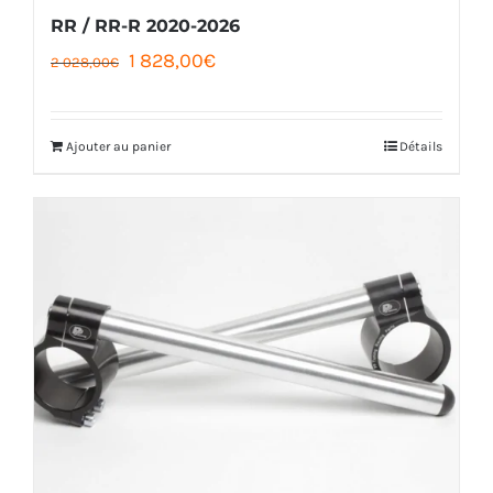
page
RR / RR-R 2020-2026
Le
Le
1 828,00
€
du
2 028,00
€
prix
prix
produit
initial
actuel
Ajouter au panier
Détails
était :
est :
2
1
028,00€.
828,00€.