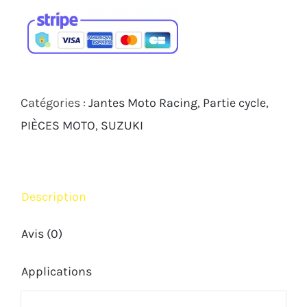
de
JANTE
CARBONE
COMET
C-
Catégories :
Jantes Moto Racing
,
Partie cycle
,
INERTIA
PIÈCES MOTO
,
SUZUKI
SUZUKI
GSXR
1000
Description
2017
2021
Avis (0)
Applications