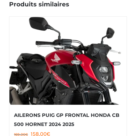
Produits similaires
AILERONS PUIG GP FRONTAL HONDA CB
500 HORNET 2024 2025
Le
Le
158,00
€
169,00
€