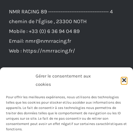
NMR RACING 89 ---------------------------------- 4
chemin de l’Église , 23300 NOTH
Mobile :
+33 (0) 6 36 94 04 89
Email:
nmr@nmrracing.fr
Web :
https://nmrracing.fr/
Gérer le consentement aux
cookies
Pour offrir les meilleures expériences, nous utilisons des technologies
telles que les cookies pour stocker et/ou accéder aux informations des
appareils. Le fait de consentir à ces technologies nous permettra de
traiter des données telles que le comportement de navigation ou les ID
uniques sur ce site. Le fait de ne pas consentir ou de retirer son
consentement peut avoir un effet négatif sur certaines caractéristiques et
fonctions.