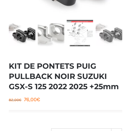
KIT DE PONTETS PUIG
PULLBACK NOIR SUZUKI
GSX-S 125 2022 2025 +25mm
Le
Le
76,00
€
82,00
€
prix
prix
initial
actuel
était :
est :