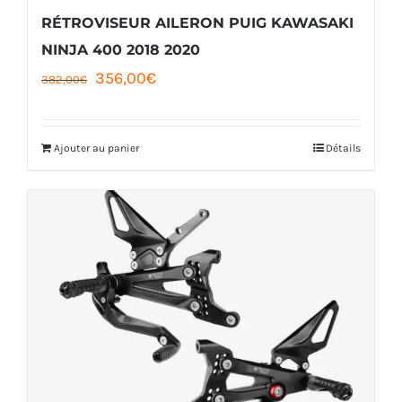
RÉTROVISEUR AILERON PUIG KAWASAKI
NINJA 400 2018 2020
Le
Le
356,00
€
382,00
€
prix
prix
initial
actuel
Ajouter au panier
Détails
était :
est :
382,00€.
356,00€.