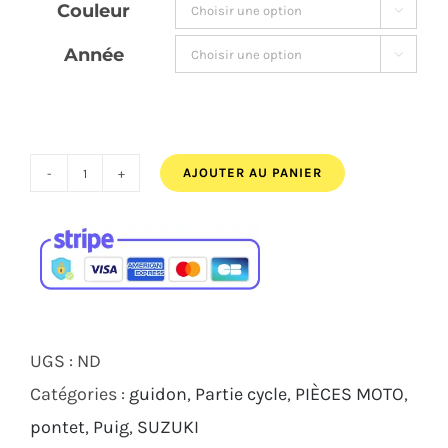
Couleur

82,00€.
76,00€.
Année

AJOUTER AU PANIER
quantité
de
KIT
DE
PONTETS
PUIG
UGS :
ND
PULLBACK
Catégories :
guidon
,
Partie cycle
,
PIÈCES MOTO
,
NOIR
pontet
,
Puig
,
SUZUKI