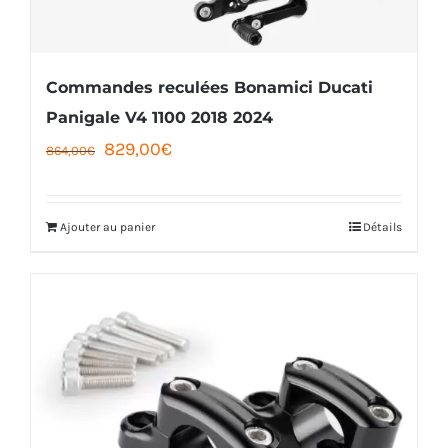
Commandes reculées Bonamici Ducati
Panigale V4 1100 2018 2024
Le
Le
829,00
€
864,00
€
prix
prix
initial
actuel
Ajouter au panier
Détails
était :
est :
864,00€.
829,00€.