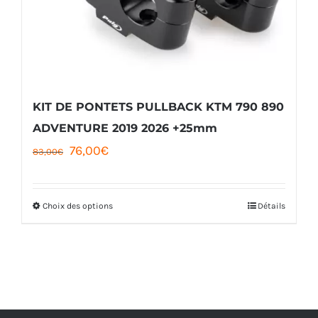
KIT DE PONTETS PULLBACK KTM 790 890
ADVENTURE 2019 2026 +25mm
Le
Le
76,00
€
83,00
€
prix
prix
initial
actuel
Choix des options
Détails
Ce
était :
est :
produit
83,00€.
76,00€.
a
plusieurs
variations.