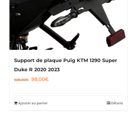
Support de plaque Puig KTM 1290 Super
Duke R 2020 2023
Le
Le
99,00
€
108,00
€
prix
prix
initial
actuel
Ajouter au panier
Détails
était :
est :
108,00€.
99,00€.