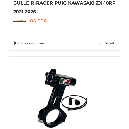
BULLE R-RACER PUIG KAWASAKI ZX-10RR
2021 2026
Le
Le
103,00
€
112,00
€
prix
prix
initial
actuel
Choix des options
Détails
Ce
était :
est :
produit
112,00€.
103,00€.
a
plusieurs
variations.
Les
options
peuvent
être