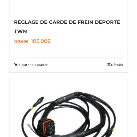
choisies
sur
la
RÉGLAGE DE GARDE DE FREIN DÉPORTÉ
page
TWM
Le
Le
105,00
€
du
122,00
€
prix
prix
produit
initial
actuel
Ajouter au panier
Détails
était :
est :
122,00€.
105,00€.