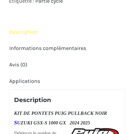
Étiquette :
Partie cycle
GSX-
S
1000
Description
GX
2024
Informations complémentaires
2025
Avis (0)
+25mm
Applications
Description
KIT DE PONTETS PUIG PULLBACK NOIR
S
UZUKI GSX-S 1000 GX 2024 2025
Déplacez le guidon de