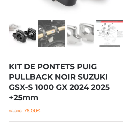
KIT DE PONTETS PUIG
PULLBACK NOIR SUZUKI
GSX-S 1000 GX 2024 2025
+25mm
Le
Le
76,00
€
82,00
€
prix
prix
initial
actuel