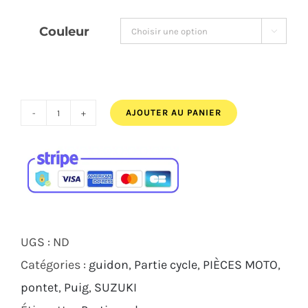
était :
est :
Couleur

82,00€.
76,00€.
AJOUTER AU PANIER
quantité
de
KIT
DE
PONTETS
PUIG
UGS :
ND
PULLBACK
Catégories :
guidon
,
Partie cycle
,
PIÈCES MOTO
,
NOIR
pontet
,
Puig
,
SUZUKI
SUZUKI