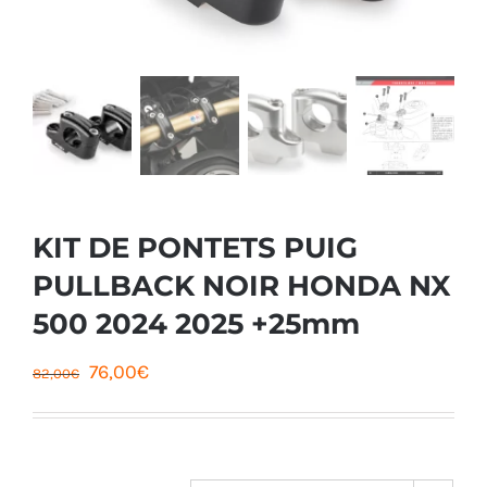
KIT DE PONTETS PUIG
PULLBACK NOIR HONDA NX
500 2024 2025 +25mm
Le
Le
76,00
€
82,00
€
prix
prix
initial
actuel
était :
est :