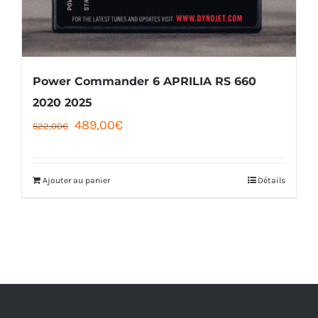
Power Commander 6 APRILIA RS 660
2020 2025
Le
Le
489,00
€
522,00
€
prix
prix
initial
actuel
Ajouter au panier
Détails
était :
est :
522,00€.
489,00€.