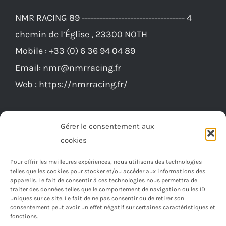
NMR RACING 89 ---------------------------------- 4
chemin de l’Église , 23300 NOTH
Mobile :
+33 (0) 6 36 94 04 89
Email:
nmr@nmrracing.fr
Web :
https://nmrracing.fr/
Gérer le consentement aux
cookies
Pour offrir les meilleures expériences, nous utilisons des technologies
telles que les cookies pour stocker et/ou accéder aux informations des
appareils. Le fait de consentir à ces technologies nous permettra de
traiter des données telles que le comportement de navigation ou les ID
uniques sur ce site. Le fait de ne pas consentir ou de retirer son
consentement peut avoir un effet négatif sur certaines caractéristiques et
fonctions.