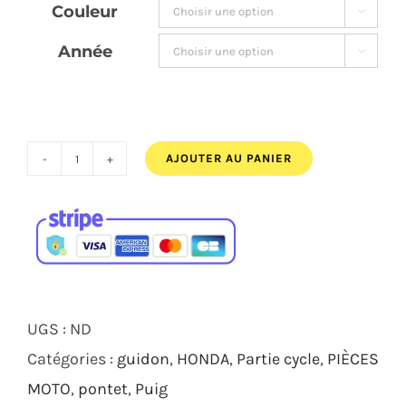
Couleur

82,00€.
76,00€.
Année

AJOUTER AU PANIER
quantité
de
KIT
DE
PONTETS
PUIG
UGS :
ND
PULLBACK
Catégories :
guidon
,
HONDA
,
Partie cycle
,
PIÈCES
NOIR
MOTO
,
pontet
,
Puig