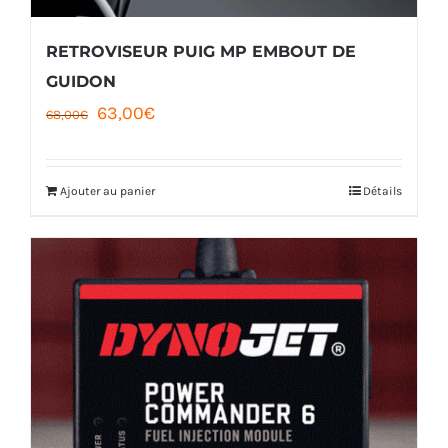
RETROVISEUR PUIG MP EMBOUT DE
GUIDON
Le
Le
63,00
€
68,00
€
prix
prix
initial
actuel
Ajouter au panier
Détails
était :
est :
68,00€.
63,00€.