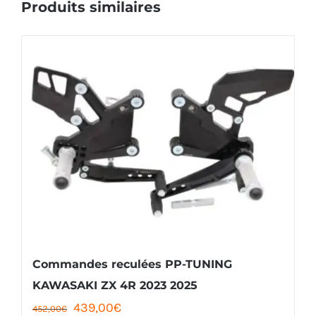
Produits similaires
Commandes reculées PP-TUNING
KAWASAKI ZX 4R 2023 2025
Le
Le
439,00
€
452,00
€