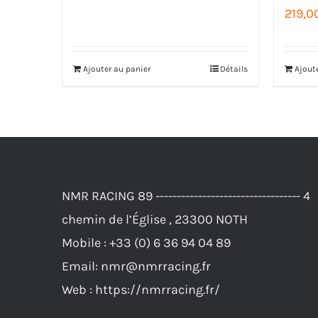
219,0
prix
prix
initial
actuel
était :
est :
Ajouter au panier
Détails
Ajout
108,00€.
99,00€.
NMR RACING 89 ---------------------------------- 4
chemin de l’Église , 23300 NOTH
Mobile :
+33 (0) 6 36 94 04 89
Email:
nmr@nmrracing.fr
Web :
https://nmrracing.fr/