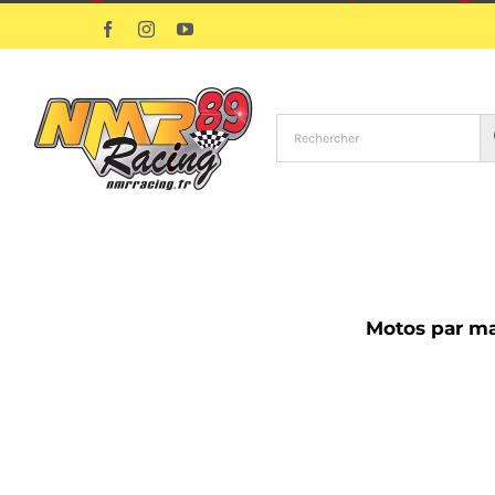
Passer
Facebook
Instagram
YouTube
au
contenu
Motos par m