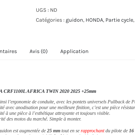
KIT
UGS :
ND
DE
Catégories :
guidon
,
HONDA
,
Partie cycle
PONTETS
PUIG
PULLBACK
ntaires
Avis (0)
Application
HONDA
CRF1100L
AFRICA
TWIN
CRF1100L AFRICA TWIN 2020 2025 +25mm
2020
2025
nsi l’ergonomie de conduite, avec les pontets universels Pullback de P
avec anodisation pour une meilleure finition, c’est une pièce résistant
+25mm
té à une pièce à l’esthétique attrayante et toujours visible.
rité des motos du marché. Simple à monter.
uidon est augmentée de
25 mm
tout en se
rapprochant
du pilote de
16