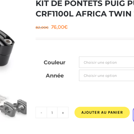
KIT DE PONTETS PUIG
CRF1100L AFRICA TWIN
Le
Le
76,00
€
82,00
€
prix
prix
initial
actuel
était :
est :
Couleur
82,00€.
76,00€.
Année
AJOUTER AU PANIER
quantité
de