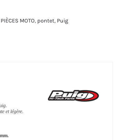
,
PIÈCES MOTO
,
pontet
,
Puig
uig.
e et légère.
 mm.