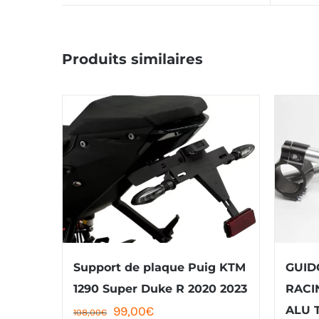
Produits similaires
Support de plaque Puig KTM
GUID
1290 Super Duke R 2020 2023
RACI
Le
Le
99,00
€
ALU 
108,00
€