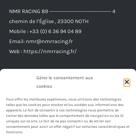
NMR RACING 89 ---------------------------------- 4
chemin de l’Église , 23300 NOTH
Mobile :
+33 (0) 6 36 94 04 89
Email:
nmr@nmrracing.fr
Web :
https://nmrracing.fr/
Gérer le consentement aux
cookies
Pour offrir les meilleures expériences, nous utilisons des technologies
telles que les cookies pour stocker et/ou accéder aux informations des
appareils. Le fait de consentir à ces technologies nous permettra de
traiter des données telles que le comportement de navigation ou les ID
uniques sur ce site. Le fait de ne pas consentir ou de retirer son
consentement peut avoir un effet négatif sur certaines caractéristiques et
fonctions.