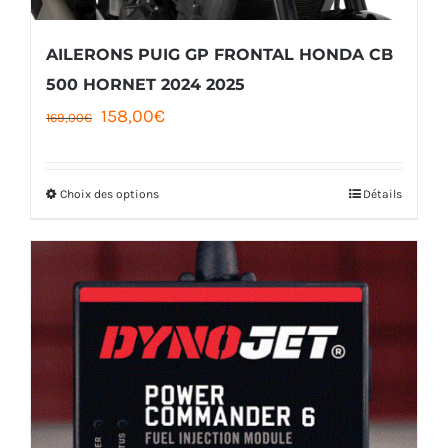
sur
la
AILERONS PUIG GP FRONTAL HONDA CB
page
500 HORNET 2024 2025
Le
Le
158,00
€
du
169,00
€
prix
prix
produit
initial
actuel
Choix des options
Détails
Ce
était :
est :
produit
169,00€.
158,00€.
a
plusieurs
variations.
Les
options
peuvent