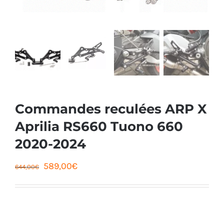
Commandes reculées ARP X
Aprilia RS660 Tuono 660
2020-2024
Le
Le
589,00
€
644,00
€
prix
prix
initial
actuel
était :
est :