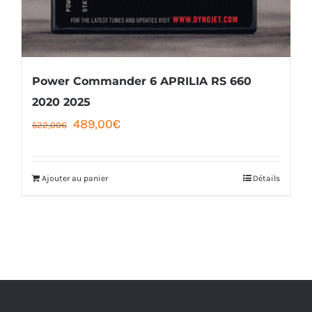
être
choisies
sur
la
Power Commander 6 APRILIA RS 660
page
2020 2025
Le
Le
489,00
€
du
522,00
€
prix
prix
produit
initial
actuel
Ajouter au panier
Détails
était :
est :
522,00€.
489,00€.