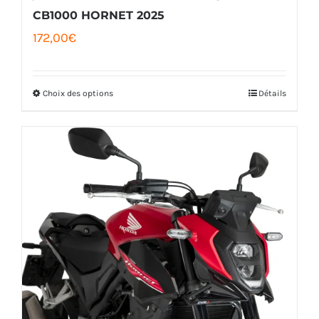
CB1000 HORNET 2025
172,00
€
Choix des options
Détails
Ce
produit
a
plusieurs
variations.
Les
options
peuvent
être
choisies