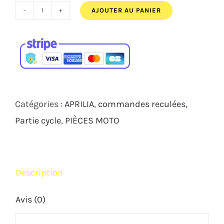
644,00€.
589,00€.
AJOUTER AU PANIER
quantité
de
Commandes
reculées
ARP
X
Catégories :
APRILIA
,
commandes reculées
,
Aprilia
Partie cycle
,
PIÈCES MOTO
RS660
Tuono
660
Description
2020-
2024
Avis (0)