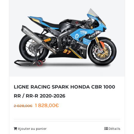
LIGNE RACING SPARK HONDA CBR 1000
RR / RR-R 2020-2026
Le
Le
1 828,00
€
2 028,00
€
prix
prix
initial
actuel
Ajouter au panier
Détails
était :
est :