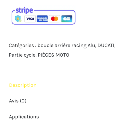
de
Boucle
arrière
racing
DB
Catégories :
boucle arrière racing Alu
,
DUCATI
,
Holders
Partie cycle
,
PIÈCES MOTO
Ducati
Panigale
V2
Description
2021-
2025
Avis (0)
Applications