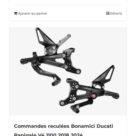
initial
actuel
Ajouter au panier
Détails
était :
est :
592,00€.
569,00€.
Commandes reculées Bonamici Ducati
Panigale V4 1100 2018 2024