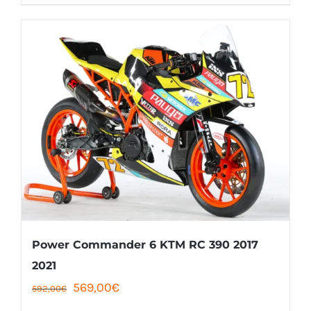
2
1
028,00€.
828,00€.
Power Commander 6 KTM RC 390 2017
2021
Le
Le
569,00
€
592,00
€
prix
prix