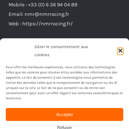
Mobile :
+33 (0) 6 36 94 04 89
choisies
Email:
nmr@nmrracing.fr
sur
Web :
https://nmrracing.fr/
la
page
du
Gérer le consentement aux
produit
cookies
Pour offrir les meilleures expériences, nous utilisons des technologies
telles que les cookies pour stocker et/ou accéder aux informations des
appareils. Le fait de consentir à ces technologies nous permettra de
traiter des données telles que le comportement de navigation ou les ID
uniques sur ce site. Le fait de ne pas consentir ou de retirer son
consentement peut avoir un effet négatif sur certaines caractéristiques et
fonctions.
Accepter
© Copyright 2023 -
2026 | Réalisé par
Ordimagnac
| Tout
droit reservé
Refuser