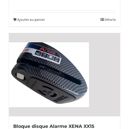
prix
prix
initial
actuel
Ajouter au panier
Détails
était :
est :
99,00€.
89,00€.
Bloque disque Alarme XENA XX15