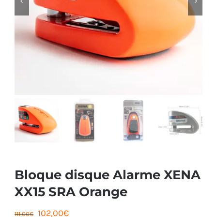
Bloque disque Alarme XENA
XX15 SRA Orange
Le
Le
102,00
€
111,00
€