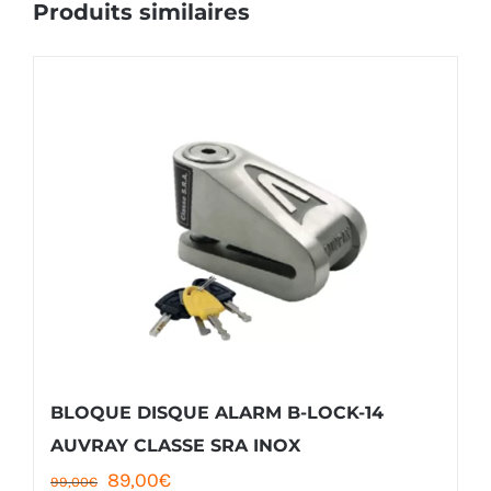
Produits similaires
BLOQUE DISQUE ALARM B-LOCK-14
AUVRAY CLASSE SRA INOX
Le
Le
89,00
€
99,00
€