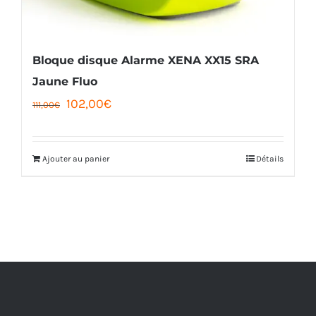
Bloque disque Alarme XENA XX15 SRA
Jaune Fluo
Le
Le
102,00
€
111,00
€
prix
prix
initial
actuel
Ajouter au panier
Détails
était :
est :
111,00€.
102,00€.
NMR RACING 89 ---------------------------------- 4