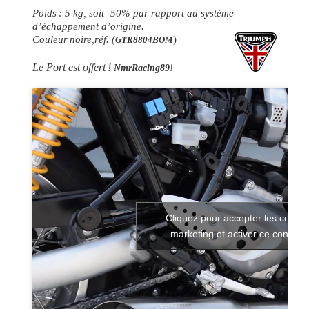
Poids : 5 kg, soit -50% par rapport au système
d’échappement d’origine.
Couleur noire,réf.
)
(
GTR8804BOM
Le Port est offert !
NmrRacing89
!
Cliquez pour accepter les cookie
marketing et activer ce contenu