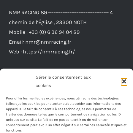
NMR RACING 89 ---------------------------------- 4
chemin de l’Église , 23300 NOTH
Mobile :
+33 (0) 6 36 94 04 89
Email:
nmr@nmrracing.fr
Web :
https://nmrracing.fr/
Gérer le consentement aux
cookies
Pour offrir les meilleures expériences, nous utilisons des technologies
telles que les cookies pour stocker et/ou accéder aux informations des
appareils. Le fait de consentir à ces technologies nous permettra de
traiter des données telles que le comportement de navigation ou les ID
uniques sur ce site. Le fait de ne pas consentir ou de retirer son
consentement peut avoir un effet négatif sur certaines caractéristiques et
fonctions.