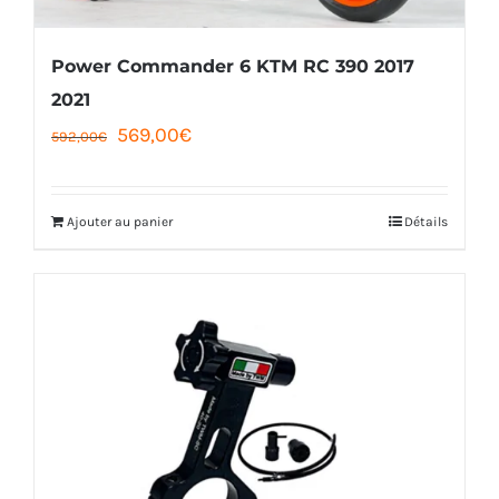
Power Commander 6 KTM RC 390 2017
2021
Le
Le
569,00
€
592,00
€
prix
prix
initial
actuel
Ajouter au panier
Détails
était :
est :
592,00€.
569,00€.