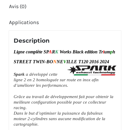
Avis (0)
Applications
Description
Ligne complète SP
A
R
K
Works Black edition Tr
i
um
p
h
STREET TWIN-BO
N
NE
V
ILLE T120 2016 2024
Spark
a développé cette
ligne 2 en 2 homologuée sur route en inox afin
d’améliorer les performances.
Grâce au travail de
développement fait pour obtenir la
meilleure configuration possible pour ce collecteur
racing.
Dans le but d’optimiser la puissance du fabuleux
moteur 2-cylindres sans aucune modification de la
cartographie.