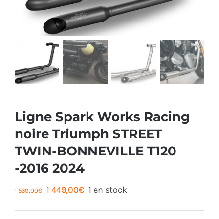
Ligne Spark Works Racing
noire Triumph STREET
TWIN-BONNEVILLE T120
-2016 2024
Le
Le
1 449,00
€
1 en stock
1 569,00
€
prix
prix