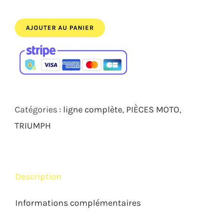
initial
actuel
était :
est :
AJOUTER AU PANIER
1
1
569,00€.
449,00€.
Catégories :
ligne complète
,
PIÈCES MOTO
,
TRIUMPH
Description
Informations complémentaires