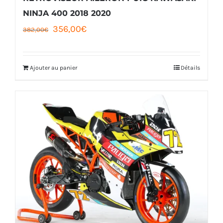
page
NINJA 400 2018 2020
Le
Le
356,00
€
du
382,00
€
prix
prix
produit
initial
actuel
Ajouter au panier
Détails
était :
est :
382,00€.
356,00€.