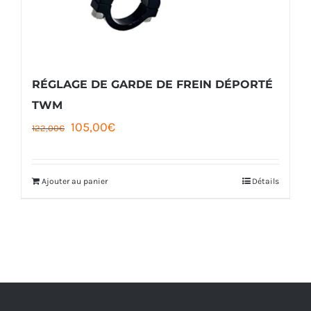
RÉGLAGE DE GARDE DE FREIN DÉPORTÉ
TWM
Le
Le
105,00
€
122,00
€
prix
prix
initial
actuel
Ajouter au panier
Détails
était :
est :
122,00€.
105,00€.