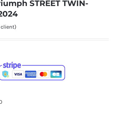
Triumph STREET TWIN-
2024
client)
O