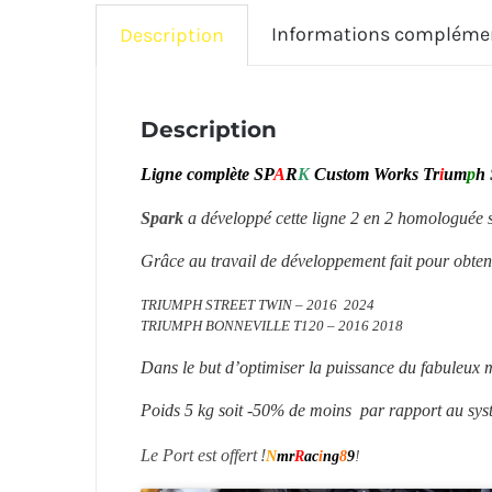
Informations compléme
Description
Description
Ligne complète SP
A
R
K
Custom Works Tr
i
um
p
h
Spark
a développé cette ligne 2 en 2 homologuée 
Grâce au travail de
développement fait pour obteni
TRIUMPH STREET TWIN – 2016 2024
TRIUMPH BONNEVILLE T120 – 2016 2018
Dans le but d’optimiser la puissance du fabuleux 
Poids 5 kg soit -50% de moins par rapport au sys
Le Port est offert !
N
mr
R
ac
i
ng
8
9
!