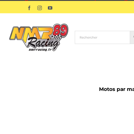
Passer
Facebook
Instagram
YouTube
au
contenu
Motos par m