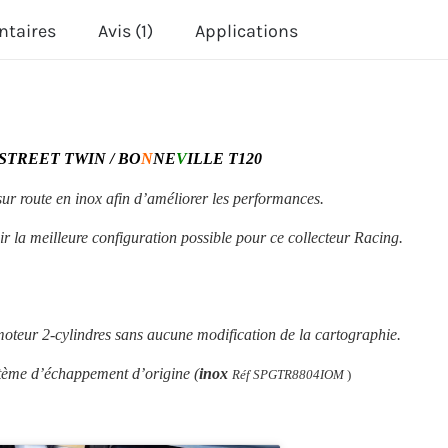
TWIN-
ntaires
Avis (1)
Applications
BONNEVILLE
T120-
2016
 STREET TWIN / BO
N
NE
V
ILLE T120
2024
sur route en inox
afin d’améliorer les performances.
r la meilleure configuration possible pour ce collecteur Racing.
moteur 2-cylindres sans aucune modification de la cartographie.
tème d’échappement d’origine (
inox
Réf SPGTR8804IOM
)