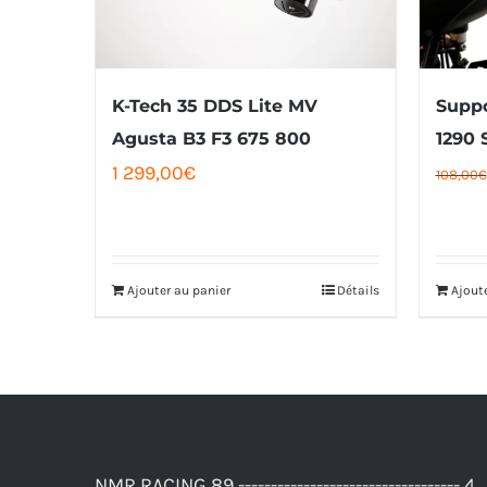
K-Tech 35 DDS Lite MV
Suppo
Agusta B3 F3 675 800
1290 
1 299,00
€
108,00
€
Ajouter au panier
Détails
Ajout
NMR RACING 89 ---------------------------------- 4