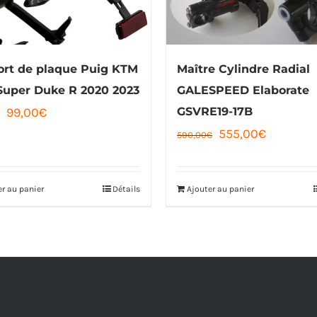
rt de plaque Puig KTM
Maître Cylindre Radial
Super Duke R 2020 2023
GALESPEED Elaborate
Le
Le
99,00
€
GSVRE19-17B
Le
Le
555,00
€
prix
prix
590,00
€
prix
prix
initial
actuel
initial
actuel
était :
est :
er au panier
Détails
Ajouter au panier
était :
est :
108,00€.
99,00€.
590,00€.
555,00€.