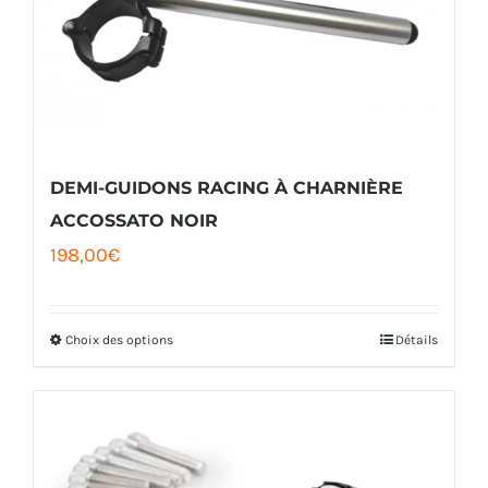
DEMI-GUIDONS RACING À CHARNIÈRE
ACCOSSATO NOIR
198,00
€
Choix des options
Détails
Ce
produit
a
plusieurs
variations.