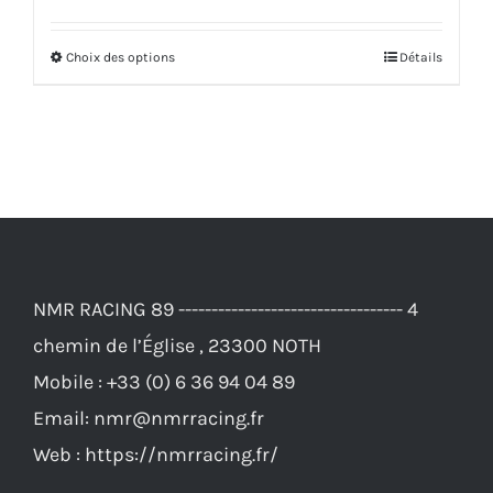
initial
actuel
Choix des options
Détails
Ce
était :
est :
produit
83,00€.
77,00€.
a
plusieurs
variations.
Les
options
NMR RACING 89 ---------------------------------- 4
peuvent
chemin de l’Église , 23300 NOTH
être
Mobile :
+33 (0) 6 36 94 04 89
choisies
Email:
nmr@nmrracing.fr
sur
Web :
https://nmrracing.fr/
la
page