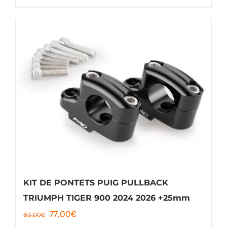
KIT DE PONTETS PUIG PULLBACK
TRIUMPH TIGER 900 2024 2026 +25mm
Le
Le
77,00
€
83,00
€
prix
prix