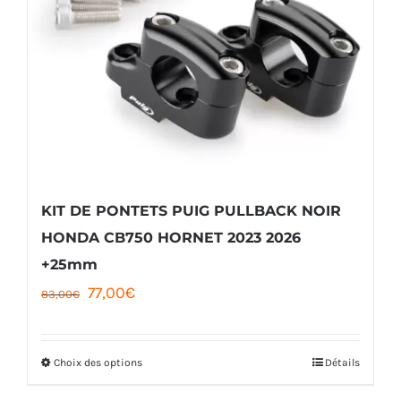
Les
options
peuvent
être
choisies
sur
la
KIT DE PONTETS PUIG PULLBACK NOIR
page
HONDA CB750 HORNET 2023 2026
+25mm
du
Le
Le
77,00
€
83,00
€
produit
prix
prix
initial
actuel
Choix des options
Détails
Ce
était :
est :
produit