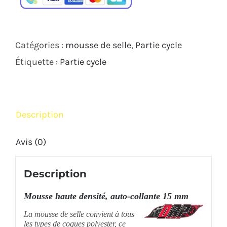
DE
SELLE
POLY
Catégories :
mousse de selle
,
Partie cycle
ADHESIVE
Étiquette :
Partie cycle
15
MM
Description
Avis (0)
Description
Mousse haute densité, auto-collante 15 mm
La mousse de selle convient à tous
les types de coques polyester, ce