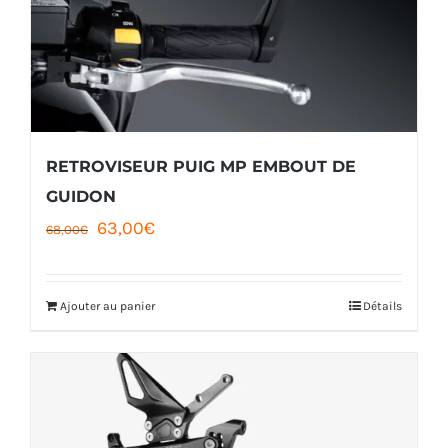
RETROVISEUR PUIG MP EMBOUT DE
GUIDON
Le
Le
63,00
€
68,00
€
prix
prix
initial
actuel
Ajouter au panier
Détails
était :
est :
68,00€.
63,00€.