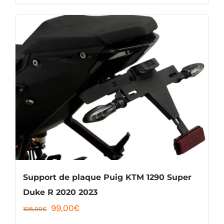
522,00€.
489,00€.
Support de plaque Puig KTM 1290 Super
Duke R 2020 2023
Le
Le
99,00
€
108,00
€
prix
prix