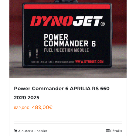
Power Commander 6 APRILIA RS 660
2020 2025
Le
Le
489,00
€
522,00
€
prix
prix
initial
actuel
Ajouter au panier
Détails
était :
est :