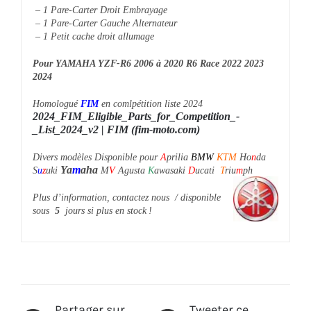
– 1 Pare-Carter Droit Embrayage
– 1 Pare-Carter Gauche Alternateur
– 1 Petit cache droit allumage
Pour YAMAHA YZF-R6 2006 à 2020 R6 Race 2022 2023
2024
Homologué
FIM
en comlpétition liste 2024
2024_FIM_Eligible_Parts_for_Competition_-
_List_2024_v2 | FIM (fim-moto.com)
Divers modèles Disponible pour
A
prilia
BMW
KTM
Ho
n
da
Ya
m
aha
S
u
z
uki
M
V
Agusta
K
awasaki
D
ucati
T
riu
m
ph
Plus d’information, contactez nous / disponible
sous
5
jours si plus en stock !
Partager sur
Tweeter ce