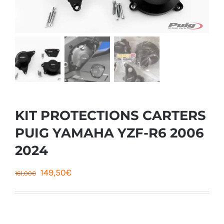
KIT PROTECTIONS CARTERS
PUIG YAMAHA YZF-R6 2006
2024
Le
Le
149,50
€
161,00
€
prix
prix
initial
actuel
était :
est :