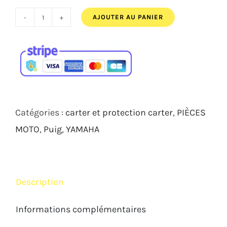
161,00€.
149,50€.
AJOUTER AU PANIER
quantité
de
KIT
PROTECTIONS
CARTERS
PUIG
Catégories :
carter et protection carter
,
PIÈCES
YAMAHA
MOTO
,
Puig
,
YAMAHA
YZF-
R6
2006
Description
2024
Informations complémentaires