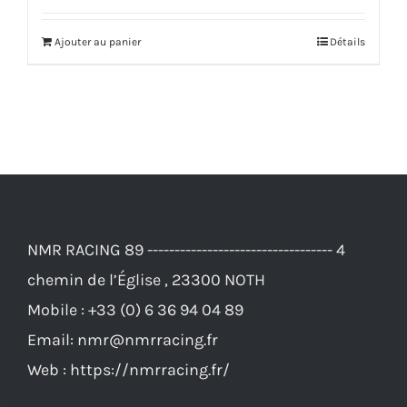
initial
actuel
Ajouter au panier
Détails
était :
est :
108,00€.
99,00€.
NMR RACING 89 ---------------------------------- 4
chemin de l’Église , 23300 NOTH
Mobile :
+33 (0) 6 36 94 04 89
Email:
nmr@nmrracing.fr
Web :
https://nmrracing.fr/