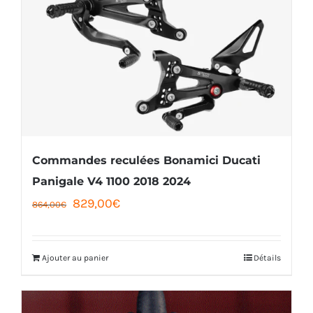
Commandes reculées Bonamici Ducati
Panigale V4 1100 2018 2024
Le
Le
829,00
€
864,00
€
prix
prix
initial
actuel
Ajouter au panier
Détails
était :
est :
864,00€.
829,00€.