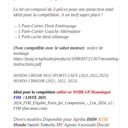
Le kit est composé de
3
pièces pour une protection total
idéal pour la compétition. A un tarif super placé !
– 1 Pare-Carter Droit Embrayage
– 1 Pare-Carter Gauche Alternateur
– 1 Petit cache droit allumage
(Non compatible avec le sabot moteur)
notice de
montage
https://puig.tv/uploads/products/1098307/21367/mounting-
instructions.pdf
HONDA CB650R NEO SPORTS CAFE (2021,2022,2023)
HONDA CBR650R (2021, 2022, 2023)
Idéal pour la compétition
utilisé en WSBK GP Homologué
FIM
/
LISTE 2025
2024_FIM_Eligible_Parts_for_Competition_-_List_2024_v2 |
FIM (fim-moto.com)
Divers modèles Disponible pour
A
prilia
BMW
KTM
Ho
n
da
S
u
z
uki Ya
m
aha M
V
Agusta
K
awasaki
D
ucati