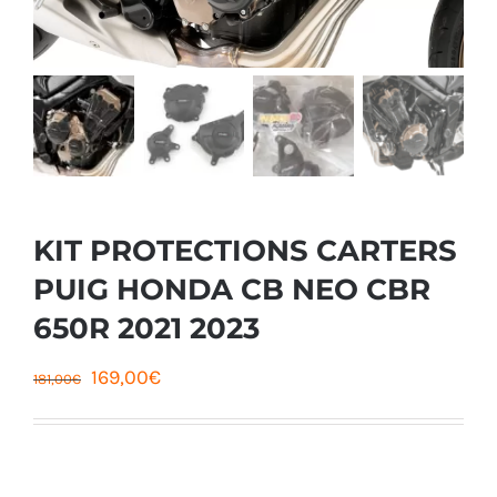
KIT PROTECTIONS CARTERS
PUIG HONDA CB NEO CBR
650R 2021 2023
Le
Le
169,00
€
181,00
€
prix
prix
initial
actuel
était :
est :