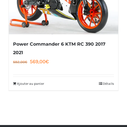
Power Commander 6 KTM RC 390 2017
2021
Le
Le
569,00
€
592,00
€
prix
prix
initial
actuel
Ajouter au panier
Détails
était :
est :
592,00€.
569,00€.