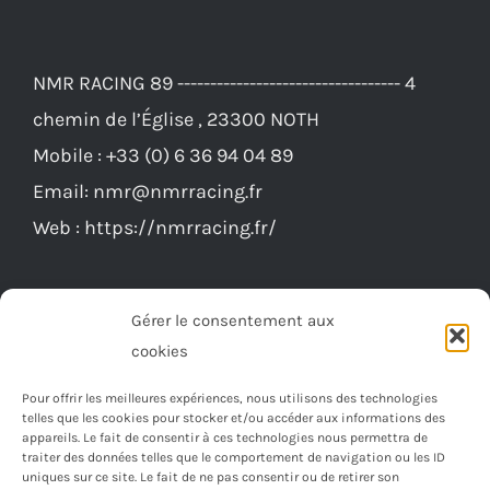
NMR RACING 89 ---------------------------------- 4
chemin de l’Église , 23300 NOTH
Mobile :
+33 (0) 6 36 94 04 89
Email:
nmr@nmrracing.fr
Web :
https://nmrracing.fr/
Gérer le consentement aux
cookies
Pour offrir les meilleures expériences, nous utilisons des technologies
telles que les cookies pour stocker et/ou accéder aux informations des
appareils. Le fait de consentir à ces technologies nous permettra de
traiter des données telles que le comportement de navigation ou les ID
uniques sur ce site. Le fait de ne pas consentir ou de retirer son