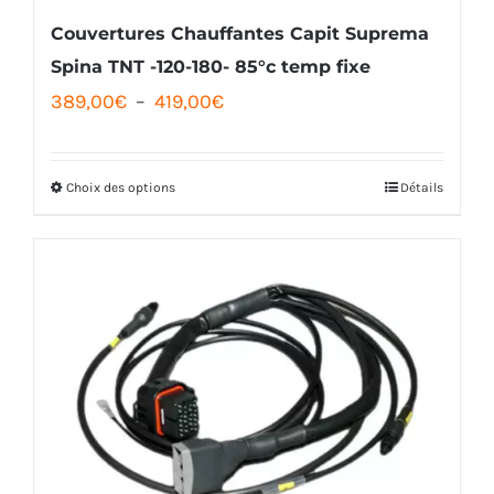
la
Couvertures Chauffantes Capit Suprema
page
Spina TNT -120-180- 85°c temp fixe
Plage
389,00
€
–
419,00
€
du
de
produit
prix :
Choix des options
Détails
Ce
389,00€
produit
à
a
419,00€
plusieurs
variations.
Les
options
peuvent
être