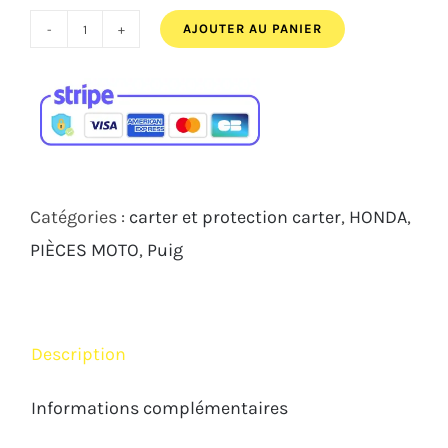
181,00€.
169,00€.
AJOUTER AU PANIER
quantité
de
KIT
PROTECTIONS
CARTERS
PUIG
Catégories :
carter et protection carter
,
HONDA
,
HONDA
PIÈCES MOTO
,
Puig
CB
NEO
CBR
Description
650R
2021
Informations complémentaires
2023