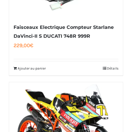
choisies
sur
la
Faisceaux Electrique Compteur Starlane
page
DaVinci-II S DUCATI 748R 999R
229,00
€
du
produit
Ajouter au panier
Détails