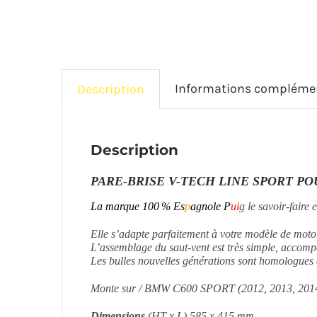
Informations compléme
Description
Description
PARE-BRISE V-TECH LINE SPORT POU
La marque
100 % Es
p
agnole
P
ui
g
l
e savoir-faire 
Elle s’adapte parfaitement à votre modèle de moto
L’assemblage du saut-vent est très simple, accompag
Les bulles nouvelles générations sont homologues e
Monte sur / BMW C600 SPORT (2012, 2013, 2014
Dimensions
(HT x L) 585 x 415 mm