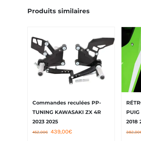
Produits similaires
Commandes reculées PP-
RÉTR
TUNING KAWASAKI ZX 4R
PUIG
2023 2025
2018 
Le
Le
439,00
€
452,00
€
382,00