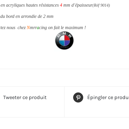
en acryliques hautes résistances
4
mm d’épaisseur
(Réf 9014)
on du bord en arrondie de 2 mm
actez nous chez
N
mrr
a
cing on fait le maximum !
Tweeter ce produit
Épingler ce produ