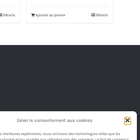
initial
actuel
était :
est :
Détails
Ajouter au panier
Détails
00€
522,00€.
489,00€.
00€
Gérer le consentement aux cookies
les meilleures expériences, nous utilisons des technologies telles que les
 stocker et/ou accéder aux informations des appareils. Le fait de consentir