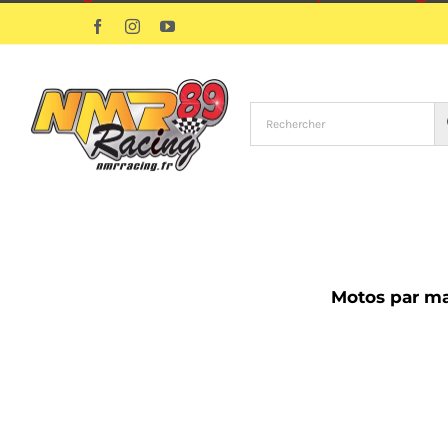
Passer
Facebook
Instagram
YouTube
au
contenu
Motos par m