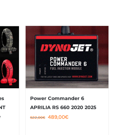
es
Power Commander 6
NT
APRILIA RS 660 2020 2025
Le
Le
e
489,00
€
522,00
€
e
prix
prix