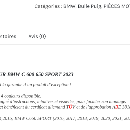
Catégories :
BMW
,
Bulle Puig
,
PIÈCES MO
V-
TECH
LINE
ntaires
Avis (0)
SPORT
BMW
C
600
R BMW C 600 650 SPORT 2023
650
SPORT
et la garantie d’un produit d’exception !
2012
 4 couleurs disponible.
né d’instructions, intuitives et visuelles, pour faciliter son montage.
2023
t bénéficient du certificat allemand T
Ü
V et de l’approbation A
B
E 381
,2015) BMW C650 SPORT (2016, 2017, 2018, 2019, 2020, 2021, 202