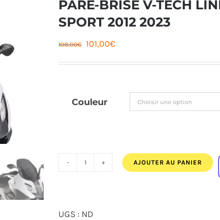
PARE-BRISE V-TECH LI
SPORT 2012 2023
Le
Le
101,00
€
108,00
€
prix
prix
initial
actuel
était :
est :
Couleur
108,00€.
101,00€.
AJOUTER AU PANIER
quantité
de
PARE-
UGS :
ND
BRISE