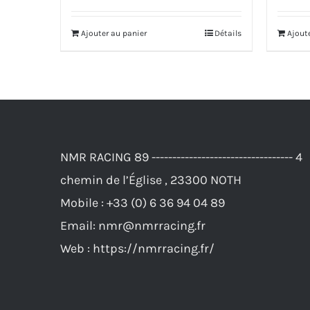
prix
prix
initial
actuel
Ajouter au panier
Détails
Ajout
était :
est :
452,00€.
439,00€.
NMR RACING 89 ---------------------------------- 4
chemin de l’Église , 23300 NOTH
Mobile :
+33 (0) 6 36 94 04 89
Email:
nmr@nmrracing.fr
Web :
https://nmrracing.fr/