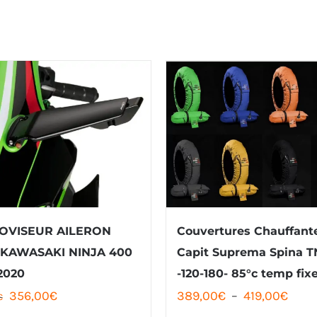
OVISEUR AILERON
Couvertures Chauffant
 KAWASAKI NINJA 400
Capit Suprema Spina T
2020
-120-180- 85°c temp fix
Le
Le
Plag
356,00
€
389,00
€
–
419,00
€
€