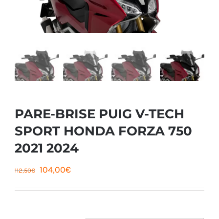
PARE-BRISE PUIG V-TECH
SPORT HONDA FORZA 750
2021 2024
Le
Le
104,00
€
112,50
€
prix
prix
initial
actuel
était :
est :