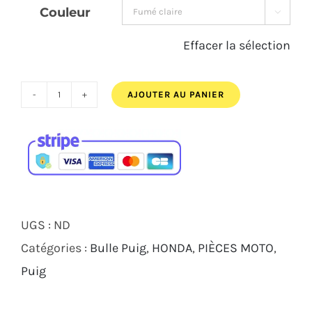
Couleur

112,50€.
104,00€.
Effacer la sélection
AJOUTER AU PANIER
quantité
de
PARE-
BRISE
PUIG
V-
UGS :
ND
TECH
Catégories :
Bulle Puig
,
HONDA
,
PIÈCES MOTO
,
SPORT
Puig
HONDA
FORZA