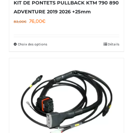
KIT DE PONTETS PULLBACK KTM 790 890
ADVENTURE 2019 2026 +25mm
Le
Le
76,00
€
83,00
€
prix
prix
initial
actuel
Choix des options
Détails
Ce
était :
est :
produit
83,00€.
76,00€.
a
plusieurs
variations.
Les
options
peuvent
être
choisies