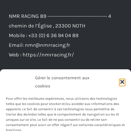
NMR RACING 89 ---------------------------------- 4
chemin de l’Église , 23300 NOTH
Mobile :
+33 (0) 6 36 94 04 89
Email:
nmr@nmrracing.fr
Web :
https://nmrracing.fr/
Gérer le consentement aux
cookies
Pour offrir les meilleures expériences, nous utilisons des technologies
telles que les cookies pour stocker et/ou accéder aux informations des
appareils. Le fait de consentir à ces technologies nous permettra de
traiter des données telles que le comportement de navigation ou les ID
uniques sur ce site. Le fait de ne pas consentir ou de retirer son
consentement peut avoir un effet négatif sur certaines caractéristiques et
fonctions.