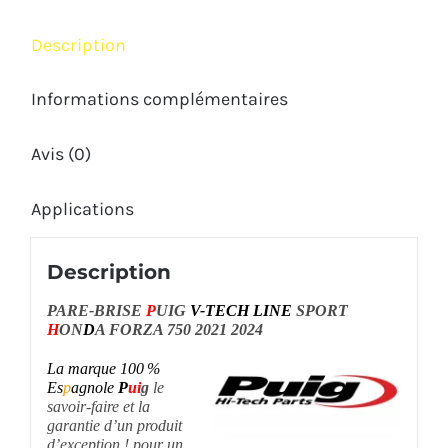
750
Description
2021
2024
Informations complémentaires
Avis (0)
Applications
Description
PARE-BRISE
P
UIG
V-TECH LINE
SPORT
H
ON
D
A FORZA 750 2021 2024
La marque
100 %
Es
p
agnole
P
ui
g
l
e
savoir-faire et la
garantie d’un produit
d’exception ! pour un