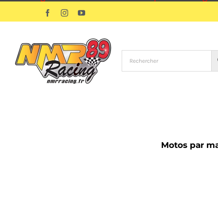
Passer
Facebook
Instagram
YouTube
au
contenu
Motos par m