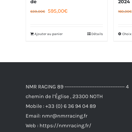
de
2024
Le
Le
595,00
€
639,00
€
160,00
€
prix
prix
initial
actuel
Ajouter au panier
Détails
Choix
était :
est :
639,00€.
595,00€.
NMR RACING 89 ---------------------------------- 4
chemin de l’Église , 23300 NOTH
Mobile :
+33 (0) 6 36 94 04 89
Email:
nmr@nmrracing.fr
Web :
https://nmrracing.fr/