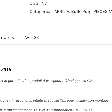
UGS :
ND
Z
Catégories :
APRILIA
,
Bulle Puig
,
PIÈCES 
Racing
Puig
APRILIA
ntaires
Avis (0)
RS
4
125
R
3 2016
2013
2016
e et la garantie d’un produit d’exception ! Développé en GP
.
gné d’instructions, intuitives et visuelles, pour faciliter son montage.
du certificat allemand TÜV et de l’approbation ABE 38188.