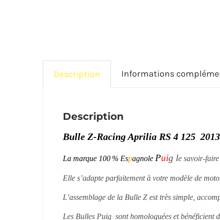
Informations compléme
Description
Description
Bulle Z-Racing Aprilia RS 4 125 201
P
ui
g l
La marque
100 % Es
p
agnole
e savoir-fair
Elle s’adapte parfaitement à votre modèle de moto
L’assemblage de la Bulle Z est très simple, accompa
Les Bulles Puig sont homologuées et bénéficient 