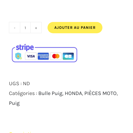
AJOUTER AU PANIER
quantité
de
BULLE
SPORT
PUIG
HONDA
UGS :
ND
XL750
Catégories :
Bulle Puig
,
HONDA
,
PIÈCES MOTO
,
TRANSALP
Puig
2023
2024