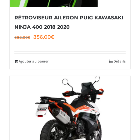
RÉTROVISEUR AILERON PUIG KAWASAKI
NINJA 400 2018 2020
Le
Le
356,00
€
382,00
€
prix
prix
initial
actuel
Ajouter au panier
Détails
était :
est :
382,00€.
356,00€.