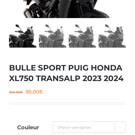
BULLE SPORT PUIG HONDA
XL750 TRANSALP 2023 2024
Le
Le
95,00
€
102,50
€
prix
prix
initial
actuel
était :
est :
Couleur

102,50€.
95,00€.