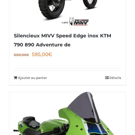
Silencieux MIVV Speed Edge inox KTM
790 890 Adventure de
Le
Le
595,00
€
639,00
€
prix
prix
initial
actuel
Ajouter au panier
Détails
était :
est :
639,00€.
595,00€.