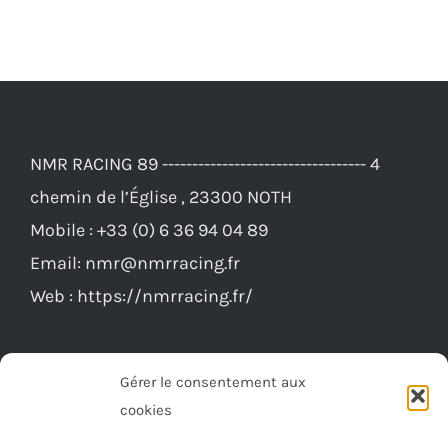
a
plusieurs
variations.
Les
options
NMR RACING 89 ---------------------------------- 4
peuvent
chemin de l’Église , 23300 NOTH
être
Mobile :
+33 (0) 6 36 94 04 89
choisies
Email:
nmr@nmrracing.fr
sur
Web :
https://nmrracing.fr/
la
page
du
Gérer le consentement aux
produit
cookies