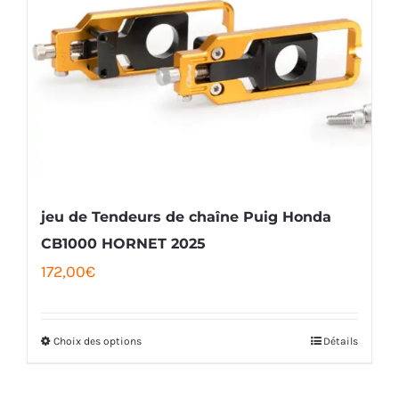
variations.
Les
options
peuvent
être
choisies
sur
la
jeu de Tendeurs de chaîne Puig Honda
page
CB1000 HORNET 2025
172,00
€
du
produit
Choix des options
Détails
Ce
produit