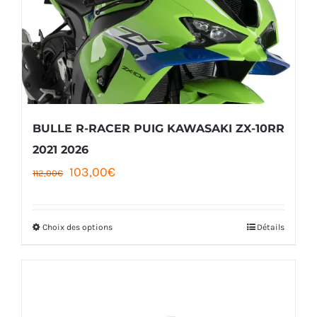
BULLE R-RACER PUIG KAWASAKI ZX-10RR
2021 2026
Le
Le
103,00
€
112,00
€
prix
prix
initial
actuel
Choix des options
Détails
Ce
était :
est :
produit
112,00€.
103,00€.
a
plusieurs