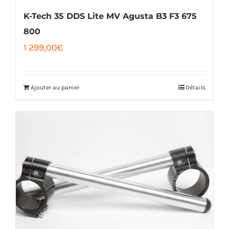
la
K-Tech 35 DDS Lite MV Agusta B3 F3 675
page
800
1 299,00
€
du
produit
Ajouter au panier
Détails