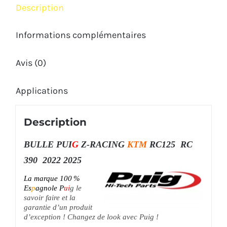
Description
2022
2025
Informations complémentaires
Avis (0)
Applications
Description
BULLE PUI
G
Z-RACING
KTM
RC125 RC
390 2022 2025
La marque
100 %
Es
p
agnole
P
ui
g l
e
savoir faire et la
garantie d’un produit
d’exception ! Changez de look avec Puig !