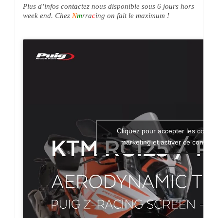
Plus d’infos contactez nous disponible sous 6 jours hors
week end. Chez
N
m
rra
c
ing on fait le maximum !
Cliquez pour accepter les cookie
marketing et activer ce contenu