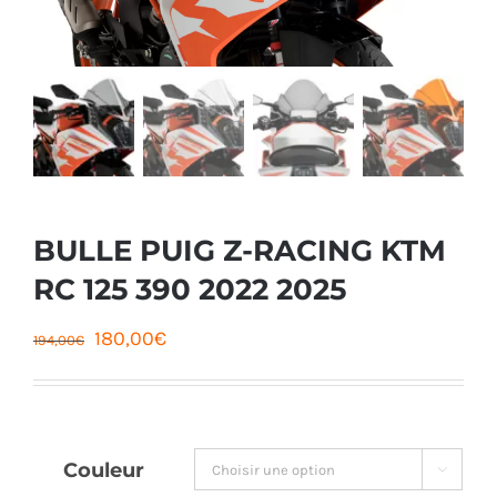
BULLE PUIG Z-RACING KTM
RC 125 390 2022 2025
Le
Le
180,00
€
194,00
€
prix
prix
initial
actuel
était :
est :
Couleur

194,00€.
180,00€.