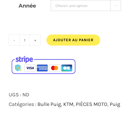
Année

AJOUTER AU PANIER
quantité
de
BULLE
PUIG
Z-
RACING
UGS :
ND
KTM
Catégories :
Bulle Puig
,
KTM
,
PIÈCES MOTO
,
Puig
RC
125
390